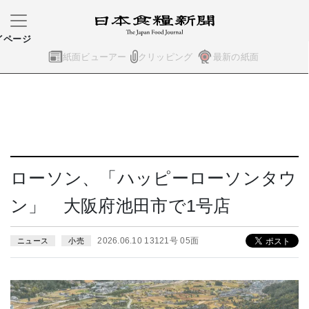
イページ
紙面ビューアー
クリッピング
最新の紙面
ローソン、「ハッピーローソンタウ
ン」 大阪府池田市で1号店
2026.06.10 13121号 05面
ニュース
小売