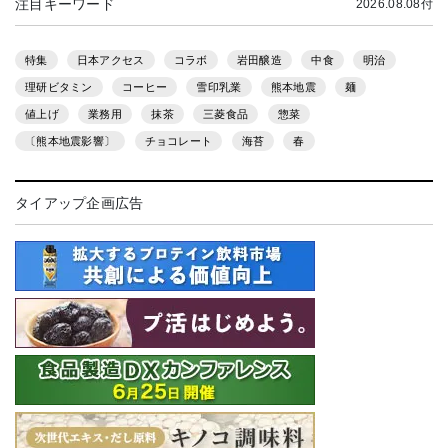
注目キーワード
2026.08.08付
特集
日本アクセス
コラボ
岩田醸造
中食
明治
理研ビタミン
コーヒー
雪印乳業
熊本地震
麺
値上げ
業務用
抹茶
三菱食品
惣菜
〔熊本地震影響〕
チョコレート
海苔
春
タイアップ企画広告