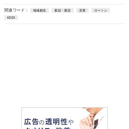
関連ワード：
地域創生
新設・新店
災害
ローソン
KDDI