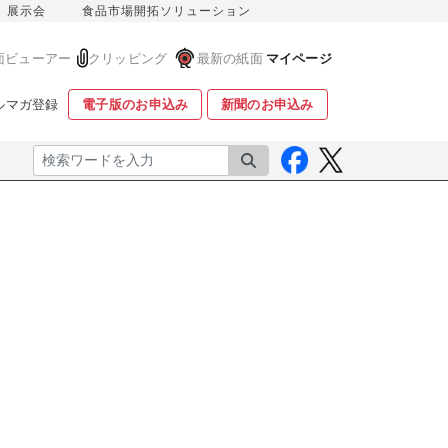
展示会
食品市場開拓ソリューション
面ビューアー
クリッピング
最新の紙面
マイページ
ルマガ登録
電子版のお申込み
新聞のお申込み
検索