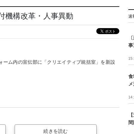
日付機構改革・人事異動
速
〔
事
15
ォーム内の宣伝部に「クリエイティブ統括室」を新設
食
メ
14
【
間
続きを読む