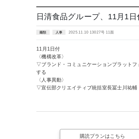
日清食品グループ、11月1
2025.11.10 13027号 11面
麺類
人事
11月1日付
〈機構改革〉
▽ブランド・コミュニケーションプラットフ
する
〈人事異動〉
▽宣伝部クリエイティブ統括室長冨士川祐輔
購読プランはこちら