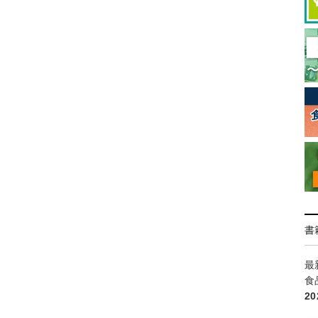
書
最
食
2