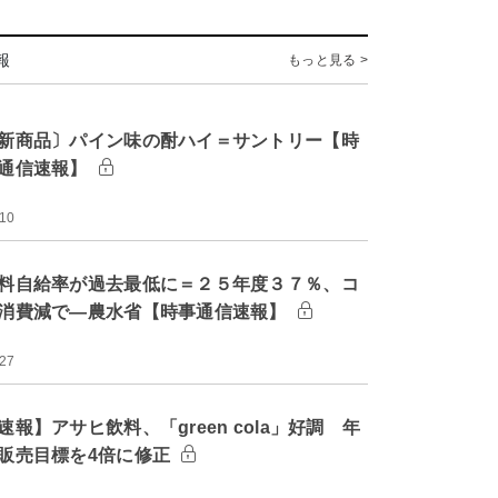
報
もっと見る >
新商品〕パイン味の酎ハイ＝サントリー【時
通信速報】
:10
料自給率が過去最低に＝２５年度３７％、コ
消費減で―農水省【時事通信速報】
:27
速報】アサヒ飲料、「green cola」好調 年
販売目標を4倍に修正