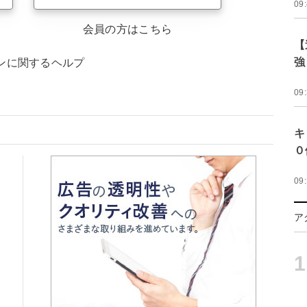
09
会員の方はこちら
【
強
ンに関するヘルプ
09
キ
０
09
ア
1