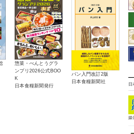
総
惣菜・べんとうグラ
ンプリ2026公式BOO
パン入門改訂2版
K
日本食糧新聞社
日
日本食糧新聞発行
媒