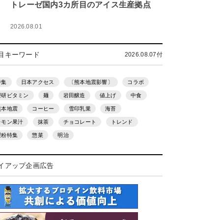
トレーゼ国内3カ所目のアイス生産拠点
2026.08.01
目キーワード
2026.08.07付
特集
日本アクセス
〔熊本地震影響〕
コラボ
理研ビタミン
麺
岩田醸造
値上げ
中食
熊本地震
コーヒー
雪印乳業
海苔
レモン果汁
抹茶
チョコレート
トレンド
製粉特集
惣菜
明治
イアップ企画広告