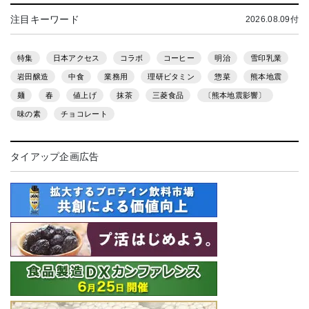
注目キーワード
2026.08.09付
特集
日本アクセス
コラボ
コーヒー
明治
雪印乳業
岩田醸造
中食
業務用
理研ビタミン
惣菜
熊本地震
麺
春
値上げ
抹茶
三菱食品
〔熊本地震影響〕
味の素
チョコレート
タイアップ企画広告