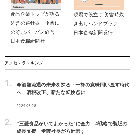
食品企業トップが語る
現場で役立つ 災害時炊
経営の羅針盤 企業に
き出しハンドブック
のぞむパーパス経営
日本食糧新聞発行
日本食糧新聞社
アクセスランキング
1.
◆酒類流通の未来を探る：一杯の意味問い直す時代
へ 酒税改正、新たな転換点に
2026.08.08
2.
“三菱食品がいてよかった”に全力 4戦略で製販の
成長支援 伊藤社長が方針示す