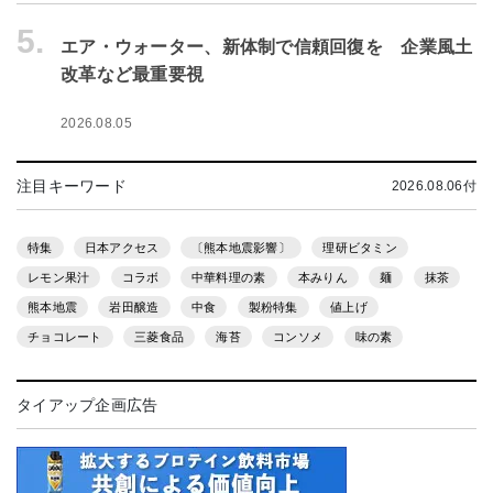
5.
エア・ウォーター、新体制で信頼回復を 企業風土
改革など最重要視
2026.08.05
注目キーワード
2026.08.06付
特集
日本アクセス
〔熊本地震影響〕
理研ビタミン
レモン果汁
コラボ
中華料理の素
本みりん
麺
抹茶
熊本地震
岩田醸造
中食
製粉特集
値上げ
チョコレート
三菱食品
海苔
コンソメ
味の素
タイアップ企画広告