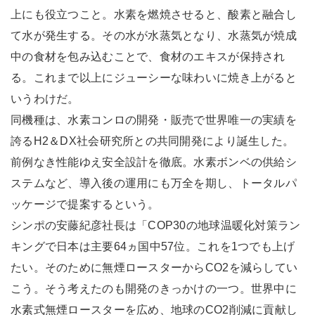
上にも役立つこと。水素を燃焼させると、酸素と融合し
て水が発生する。その水が水蒸気となり、水蒸気が焼成
中の食材を包み込むことで、食材のエキスが保持され
る。これまで以上にジューシーな味わいに焼き上がると
いうわけだ。
同機種は、水素コンロの開発・販売で世界唯一の実績を
誇るH2＆DX社会研究所との共同開発により誕生した。
前例なき性能ゆえ安全設計を徹底。水素ボンベの供給シ
ステムなど、導入後の運用にも万全を期し、トータルパ
ッケージで提案するという。
シンポの安藤紀彦社長は「COP30の地球温暖化対策ラン
キングで日本は主要64ヵ国中57位。これを1つでも上げ
たい。そのために無煙ロースターからCO2を減らしてい
こう。そう考えたのも開発のきっかけの一つ。世界中に
水素式無煙ロースターを広め、地球のCO2削減に貢献し