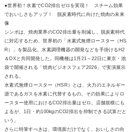
●世界初！水素でCO2排出ゼロを実現！ スチーム効果
でおいしさもアップ！ 脱炭素時代に向けた焼肉の未来
像
シンポは、焼肉業界のCO2排出量を削減し、脱炭素時代
に対応するため、世界初の「水素式無煙ロースター（HS
R）」を製品化。水素調理機器の開発などを手掛けるH2
＆DXと共同開発した。同機種は1月21～22日に東京・池
袋で開催される「焼肉ビジネスフェア2026」で実演展示
される。
水素式無煙ロースター（HSR）とは、火力のエネルギー
源であるガスを水素に代替するもの。その効果によりロ
ースター使用におけるCO2排出量はゼロ。店舗規模にも
よるが、1日・約100kgのCO2排出を抑制できる試算だと
いう。
さらに特筆すべきは、環境面だけでなく、おいしさの向