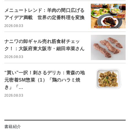
メニュートレンド：羊肉の間口広げる
アイデア満載 世界の定番料理を変換
2026.08.03
ナニワの卸ギャル売れ筋食材チェッ
ク！：大阪府東大阪市・細田幸菜さん
2026.08.03
“買い”一択！刺さるデリカ：青森の地
元密着SM惣菜（1）「鶏のハラミ焼
き」「…
2026.08.03
書籍紹介