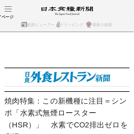
イページ
紙面ビューアー
クリッピング
最新の紙面
焼肉特集：この新機種に注目＝シン
ポ「水素式無煙ロースター
（HSR）」 水素でCO2排出ゼロを