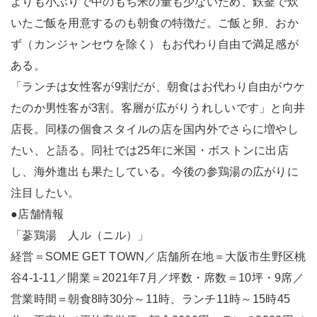
よりも小ぶりで中のもち米の量も少ないため、鉄釜で炊
いたご飯を用意するのも朝食の特徴だ。ご飯と卵、おか
ず（カンジャンセウを除く）もお代わり自由で満足感が
ある。
「ランチは女性客が9割だが、朝食はお代わり自由がウケ
たのか男性客が3割。客層が広がりうれしいです」と向井
店長。同様の個食スタイルの店を国内外でさらに増やし
たい、と語る。同社では25年に米国・ボストンに出店
し、海外進出も果たしている。今後の参鶏湯の広がりに
注目したい。
●店舗情報
「蔘鶏湯 人ル（ニル）」
経営＝SOME GET TOWN／店舗所在地＝大阪市生野区桃
谷4-1-11／開業＝2021年7月／坪数・席数＝10坪・9席／
営業時間＝朝食8時30分～11時、ランチ11時～15時45