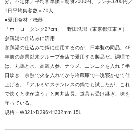
分。不定休／平均客単価＝朝食2000円、ランチ3200円／
1日平均集客数＝70人
●愛用食材・機器
「ホーロータンク27cm」 野田琺瑯（東京都江東区）
参鶏湯の仕込みに活用
参鶏湯の仕込みで鍋に使用するのが、日本製の同品。48
年前の創業以来グループ全店で愛用する製品だ。調理で
は、丸鶏と水、高麗人参、ナツメ、ニンニクを入れて半
日炊き、余熱で火を入れてから冷蔵庫で一晩寝かせて仕
上げる。「アルミやステンレスの鍋でも試したが、これ
で炊くと味が違う」と向井店長。道具も受け継ぎ、味を
守っている。
規格＝W321×D296×H332mm 15L