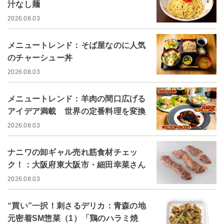
汁なし麺
2026.08.03
メニュートレンド：そば屋なのに人気
のチャーシュー丼
2026.08.03
メニュートレンド：羊肉の間口広げる
アイデア満載 世界の定番料理を変換
2026.08.03
ナニワの卸ギャル売れ筋食材チェッ
ク！：大阪府東大阪市・細田幸菜さん
2026.08.03
“買い”一択！刺さるデリカ：青森の地
元密着SM惣菜（1）「鶏のハラミ焼