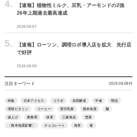
4.
【速報】植物性ミルク、豆乳・アーモンドの2強
26年上期過去最高達成
2026.08.07
5.
【速報】ローソン、調理ロボ導入店を拡大 先行店
で好評
2026.08.06
注目キーワード
2026.08.08付
特集
日本アクセス
コラボ
岩田醸造
中食
明治
理研ビタミン
コーヒー
雪印乳業
熊本地震
麺
値上げ
業務用
抹茶
三菱食品
惣菜
〔熊本地震影響〕
チョコレート
海苔
春