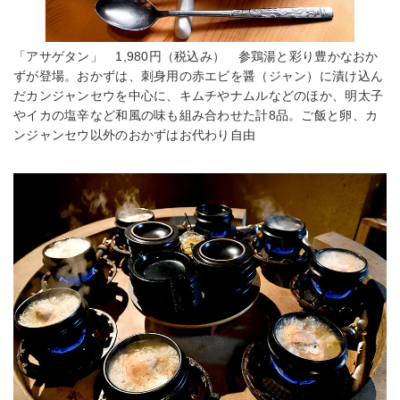
「アサゲタン」 1,980円（税込み） 参鶏湯と彩り豊かなおか
ずが登場。おかずは、刺身用の赤エビを醤（ジャン）に漬け込ん
だカンジャンセウを中心に、キムチやナムルなどのほか、明太子
やイカの塩辛など和風の味も組み合わせた計8品。ご飯と卵、カ
ンジャンセウ以外のおかずはお代わり自由