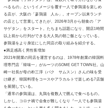
べるもの」というイメージを覆す一人で参鶏湯を楽しめ
る店が、大阪の「蔘鶏湯 人ル」。オープン以来ランチ
の店として営業してきたが、2026年3月から朝食の「ア
サゲタン」をスタート。たちまち話題になり、開店1時間
以上前から行列ができる大人気の朝ご飯となっている。
参鶏湯をより身近にした同店の取り組みを紹介する。
●満足感高く男性客増加
2021年開業の同店を運営するのは、1978年創業の韓国料
理専門店「韓味一」がルーツのSOME GET TOWN社。山
崎一社長が母の朴三淳（パク サムスン）さんの味を受
け継ぎ、韓国料理をコースやアラカルトで楽しめる7店舗
を展開している。
「通常の参鶏湯は、丸鶏を複数人で囲んで食べるもの。
しかし、コロナ禍で会食が難しくなり『一人でも参鶏湯