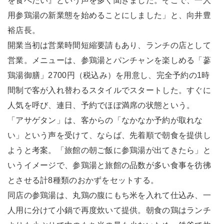
を食べたい』という声を多く聞きました。そこで、一人
用参鶏湯の新業態を始めることにしました」と、向井豊
裕店長。
開業当初は営業時間短縮要請もあり、ランチの店として
営業。メニューは、参鶏湯とパンチャンを楽しめる「蔘
鶏湯御膳」2700円（税込み）を用意し、完全予約の1時
間制で客が入れ替わるスタイルでスタートした。すぐに
人気を呼び、連日、予約でほぼ満席の状態という。
「アサゲタン」は、客からの「なかなか予約が取れな
い」という声を受けて、ならば、先着順で朝食を提供し
ようと考案。「旅館の朝ご飯に参鶏湯が出てきたら」と
いうイメージで、参鶏湯と旅館の品数が多い食事を彷彿
とさせる計8種類のおかずをセットする。
同店の参鶏湯は、丸鶏の腹にもち米を入れて仕込み、一
人用に分けて小鍋で再度炊いて提供。朝食の鶏はランチ