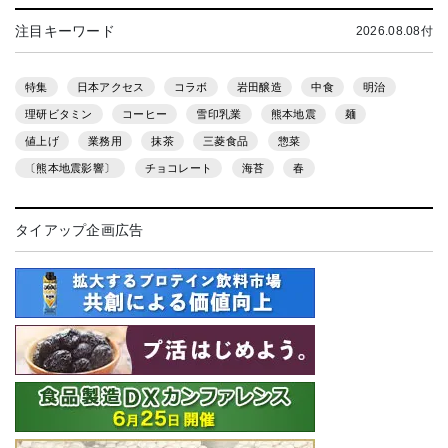
注目キーワード
2026.08.08付
特集
日本アクセス
コラボ
岩田醸造
中食
明治
理研ビタミン
コーヒー
雪印乳業
熊本地震
麺
値上げ
業務用
抹茶
三菱食品
惣菜
〔熊本地震影響〕
チョコレート
海苔
春
タイアップ企画広告