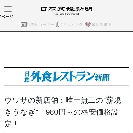
イページ
紙面ビューアー
クリッピング
最新の紙面
ウワサの新店舗：唯一無二の“薪焼
きうなぎ” 980円～の格安価格設
定！