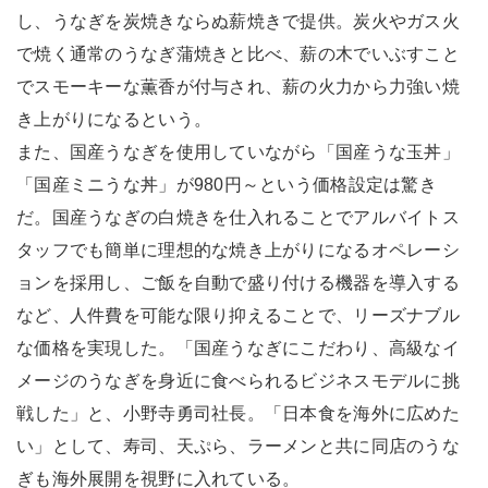
し、うなぎを炭焼きならぬ薪焼きで提供。炭火やガス火
で焼く通常のうなぎ蒲焼きと比べ、薪の木でいぶすこと
でスモーキーな薫香が付与され、薪の火力から力強い焼
き上がりになるという。
また、国産うなぎを使用していながら「国産うな玉丼」
「国産ミニうな丼」が980円～という価格設定は驚き
だ。国産うなぎの白焼きを仕入れることでアルバイトス
タッフでも簡単に理想的な焼き上がりになるオペレーシ
ョンを採用し、ご飯を自動で盛り付ける機器を導入する
など、人件費を可能な限り抑えることで、リーズナブル
な価格を実現した。「国産うなぎにこだわり、高級なイ
メージのうなぎを身近に食べられるビジネスモデルに挑
戦した」と、小野寺勇司社長。「日本食を海外に広めた
い」として、寿司、天ぷら、ラーメンと共に同店のうな
ぎも海外展開を視野に入れている。