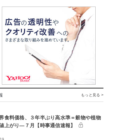
報
もっと見る >
界食料価格、３年半ぶり高水準＝穀物や植物
値上がり―７月【時事通信速報】
:19