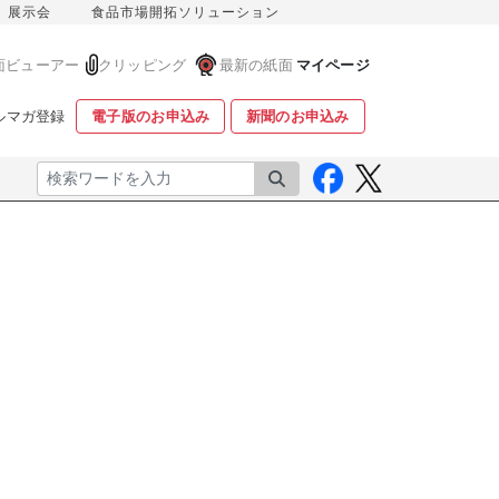
展示会
食品市場開拓ソリューション
面ビューアー
クリッピング
最新の紙面
マイページ
ルマガ登録
電子版のお申込み
新聞のお申込み
検索