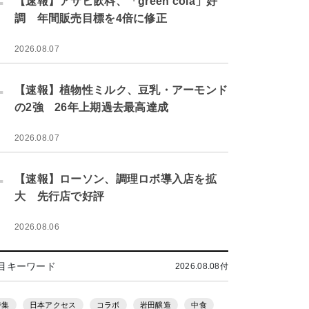
【速報】アサヒ飲料、「green cola」好
調 年間販売目標を4倍に修正
2026.08.07
.
【速報】植物性ミルク、豆乳・アーモンド
の2強 26年上期過去最高達成
2026.08.07
.
【速報】ローソン、調理ロボ導入店を拡
大 先行店で好評
2026.08.06
目キーワード
2026.08.08付
特集
日本アクセス
コラボ
岩田醸造
中食