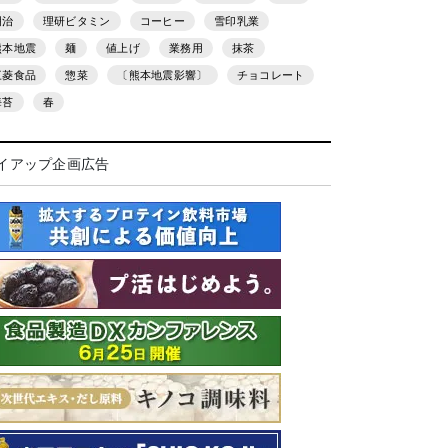
明治
理研ビタミン
コーヒー
雪印乳業
熊本地震
麺
値上げ
業務用
抹茶
三菱食品
惣菜
〔熊本地震影響〕
チョコレート
海苔
春
イアップ企画広告