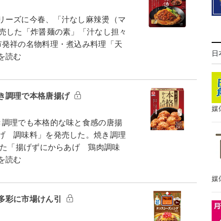
リーズに今春、「汁なし麻辣燙（マ
発売した「炸醤麺の素」「汁なし担々
市発祥の名物料理・煮込み料理「天
日
を読む
き調理で本格唐揚げ
媒
調理でも本格的な味と食感の唐揚
げ 調味料」を発売した。焼き調理
した「揚げずにからあげ 鶏肉調味
を読む
媒
多彩に市場けん引