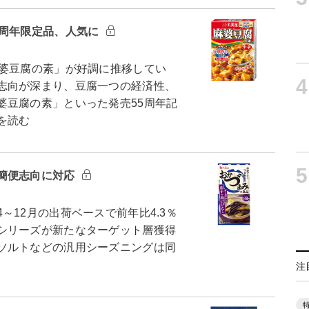
5周年限定品、人気に
婆豆腐の素」が好調に推移してい
4
志向が深まり、豆腐一つの経済性、
婆豆腐の素」といった発売55周年記
を読む
5
簡便志向に対応
12月の出荷ベースで前年比4.3％
シリーズが新たなターゲット層獲得
ソルトなどの汎用シーズニングは同
注