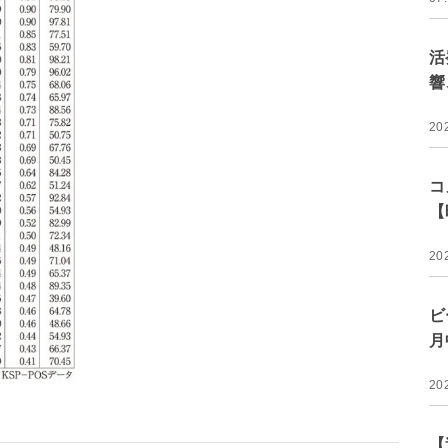
活
響
20
コ
【
20
ビ
月
20
【