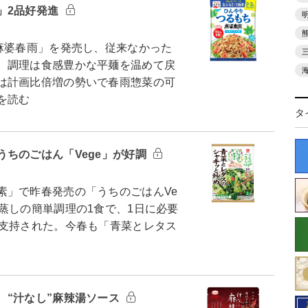
」2品好発進
麻婆春雨」を発売し、従来なかった
。調理は食感豊かな平麺を温めて戻
は計画比倍増の勢いで春雨惣菜の可
を読む
タ
ちのごはん「Vege」が好調
」で昨春発売の「うちのごはんVe
蒸しの簡単調理の1食で、1日に必要
が支持された。今春も「青菜とレタス
 “汁なし”麻辣湯ソース