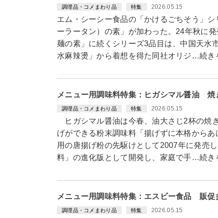
2026.05.15
調理品・コメまわり品
特集
エム・シーシー食品の「かけるごちそう」シ
ーラータン）の素」が加わった。24年秋に
麺の素」に続くシリーズ3品目は、中国天水
水麻辣燙」から着想を得た同社オリジ…続き
メニュー用調味料特集：ヒガシマル醤油 焼
2026.05.15
調理品・コメまわり品
特集
ヒガシマル醤油は今春、油大さじ2杯の焼き
げができる粉末調味料「揚げずに本格からあ
用の唐揚げ粉の先駆けとして2007年に発売
料」の進化版として開発し、家庭で手…続き
メニュー用調味料特集：エスビー食品 販促
2026.05.15
調理品・コメまわり品
特集