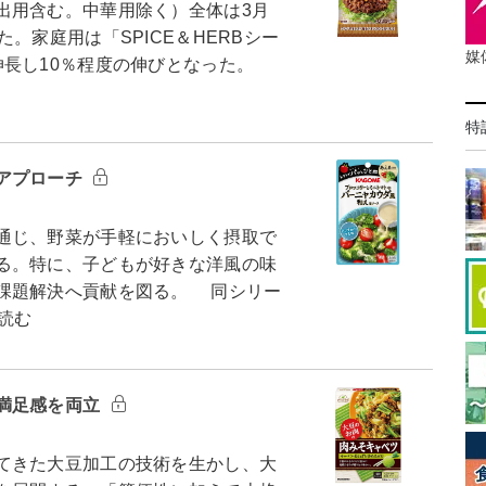
用含む。中華用除く）全体は3月
。家庭用は「SPICE＆HERBシー
媒
伸長し10％程度の伸びとなった。
特
アプローチ
通じ、野菜が手軽においしく摂取で
る。特に、子どもが好きな洋風の味
課題解決へ貢献を図る。 同シリー
読む
満足感を両立
てきた大豆加工の技術を生かし、大