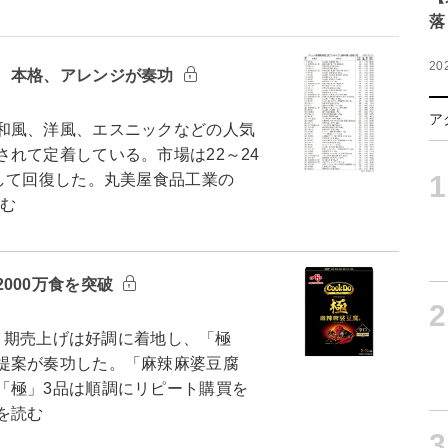
落
20
 本格、アレンジが奏功
ア
和風、洋風、エスニックなどの人気
れて定着している。市場は22～24
1
して回復した。丸美屋食品工業の
読む
000万食を突破
2
3月期売上げは好調に着地し、「極
提案が奏功した。「麻辣麻婆豆腐
「極」3品は順調にリピート購買を
を読む
3