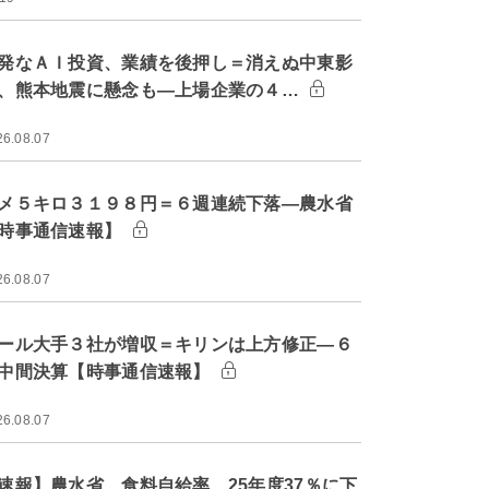
発なＡＩ投資、業績を後押し＝消えぬ中東影
、熊本地震に懸念も―上場企業の４…
26.08.07
メ５キロ３１９８円＝６週連続下落―農水省
時事通信速報】
26.08.07
ール大手３社が増収＝キリンは上方修正―６
中間決算【時事通信速報】
26.08.07
速報】農水省、食料自給率 25年度37％に下