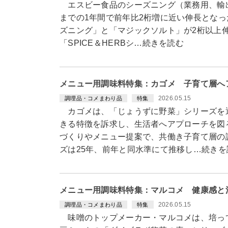
エスビー食品のシーズニング（業務用、輸出
までの1年間で前年比2桁増に近い伸長となった
ズニング」と「マジックソルト」が2桁以上
「SPICE＆HERBシ…続きを読む
メニュー用調味料特集：カゴメ 子育て層へ
2026.05.15
調理品・コメまわり品
特集
カゴメは、「じょうずに野菜」シリーズを
きる特徴を訴求し、生活者へアプローチを図
づくりやメニュー提案で、共働き子育て層の
ズは25年、前年と同水準にて推移し…続きを
メニュー用調味料特集：マルコメ 健康感と
2026.05.15
調理品・コメまわり品
特集
味噌のトップメーカー・マルコメは、培っ