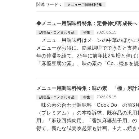
関連ワード：
メニュー用調味料特集
◆メニュー用調味料特集：定番伸び再成長へ
2026.05.15
調理品・コメまわり品
特集
メニュー用調味料はメーンの中華のほかに
メニューがお得に、簡単調理でできると支持さ
年の停滞を経て、25年に前年比2％増と伸ば
「麻婆豆腐の素」、味の素の「Co…続きを
メニュー用調味料特集：味の素 「極」累計2
2026.05.15
調理品・コメまわり品
特集
味の素の合わせ調味料「Cook Do」の前
（プレミアム）」の本格訴求、既存品の汎用
用」「麻辣回鍋肉用」「香辣麻婆茄子用」の
得て、新たな試売喚起策も計画。主力…続き