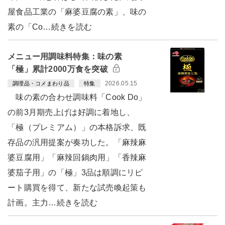
屋食品工業の「麻婆豆腐の素」、味の
素の「Co…続きを読む
メニュー用調味料特集：味の素
「極」累計2000万食を突破
2026.05.15
調理品・コメまわり品
特集
味の素の合わせ調味料「Cook Do」
の前3月期売上げは好調に着地し、
「極（プレミアム）」の本格訴求、既
存品の汎用提案が奏功した。「麻辣麻
婆豆腐用」「麻辣回鍋肉用」「香辣麻
婆茄子用」の「極」3品は順調にリピ
ート購買を得て、新たな試売喚起策も
計画。主力…続きを読む