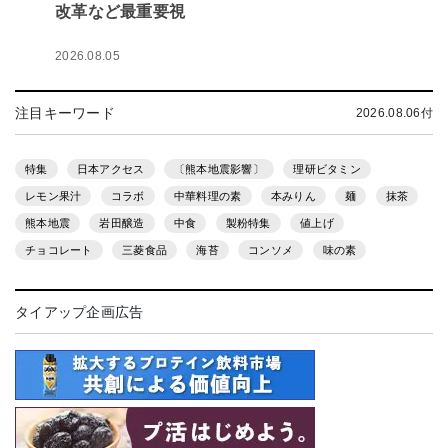
改革など最重要視
2026.08.05
注目キーワード
2026.08.06付
特集
日本アクセス
〔熊本地震影響〕
理研ビタミン
レモン果汁
コラボ
中華料理の素
本みりん
麺
抹茶
熊本地震
岩田醸造
中食
製粉特集
値上げ
チョコレート
三菱食品
海苔
コンソメ
味の素
タイアップ企画広告