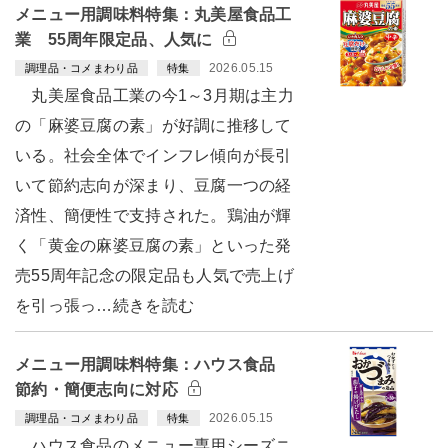
メニュー用調味料特集：丸美屋食品工
業 55周年限定品、人気に
2026.05.15
調理品・コメまわり品
特集
丸美屋食品工業の今1～3月期は主力
の「麻婆豆腐の素」が好調に推移して
いる。社会全体でインフレ傾向が長引
いて節約志向が深まり、豆腐一つの経
済性、簡便性で支持された。鶏油が輝
く「黄金の麻婆豆腐の素」といった発
売55周年記念の限定品も人気で売上げ
を引っ張っ…続きを読む
メニュー用調味料特集：ハウス食品
節約・簡便志向に対応
2026.05.15
調理品・コメまわり品
特集
ハウス食品のメニュー専用シーズニ