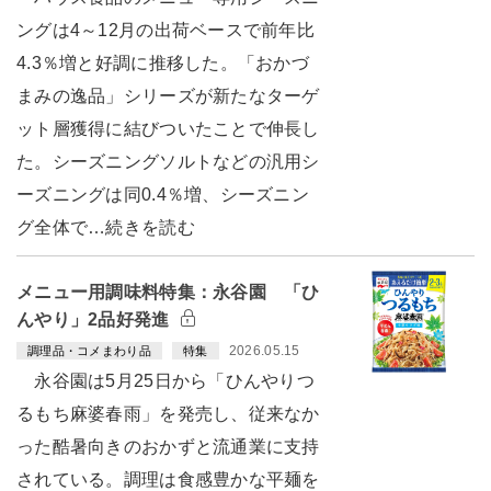
ングは4～12月の出荷ベースで前年比
4.3％増と好調に推移した。「おかづ
まみの逸品」シリーズが新たなターゲ
ット層獲得に結びついたことで伸長し
た。シーズニングソルトなどの汎用シ
ーズニングは同0.4％増、シーズニン
グ全体で…続きを読む
メニュー用調味料特集：永谷園 「ひ
んやり」2品好発進
2026.05.15
調理品・コメまわり品
特集
永谷園は5月25日から「ひんやりつ
るもち麻婆春雨」を発売し、従来なか
った酷暑向きのおかずと流通業に支持
されている。調理は食感豊かな平麺を