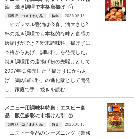
油 焼き調理で本格唐揚げ
2026.05.15
調理品・コメまわり品
特集
ヒガシマル醤油は今春、油大さじ2
杯の焼き調理でも本格的な味と食感の
唐揚げができる粉末調味料「揚げずに
本格からあげ 調味料」を発売した。
焼き調理用の唐揚げ粉の先駆けとして
2007年に発売した「揚げずにからあ
げ 鶏肉調味料」の進化版として開発
し、家庭で手…続きを読む
メニュー用調味料特集：エスビー食
品 販促多彩に市場けん引
2026.05.15
調理品・コメまわり品
特集
エスビー食品のシーズニング（業務