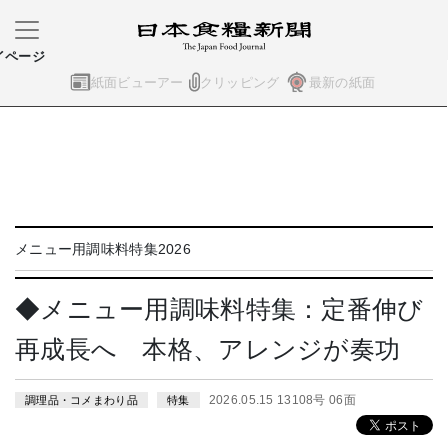
イページ
紙面ビューアー
クリッピング
最新の紙面
メニュー用調味料特集2026
◆メニュー用調味料特集：定番伸び
再成長へ 本格、アレンジが奏功
2026.05.15 13108号 06面
調理品・コメまわり品
特集