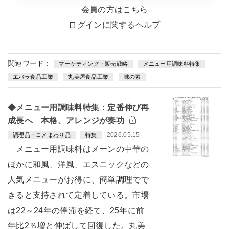
会員の方はこちら
ログインに関するヘルプ
関連ワード：
マーケティング・販売戦略
メニュー用調味料特集
エバラ食品工業
丸美屋食品工業
味の素
◆メニュー用調味料特集：定番伸び再
成長へ 本格、アレンジが奏功
2026.05.15
調理品・コメまわり品
特集
メニュー用調味料はメーンの中華の
ほかに和風、洋風、エスニックなどの
人気メニューがお得に、簡単調理でで
きると支持されて定着している。市場
は22～24年の停滞を経て、25年に前
年比2％増と伸ばして回復した。丸美