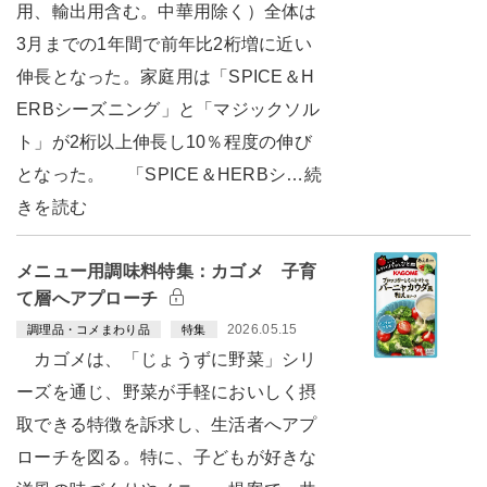
用、輸出用含む。中華用除く）全体は
3月までの1年間で前年比2桁増に近い
伸長となった。家庭用は「SPICE＆H
ERBシーズニング」と「マジックソル
ト」が2桁以上伸長し10％程度の伸び
となった。 「SPICE＆HERBシ…続
きを読む
メニュー用調味料特集：カゴメ 子育
て層へアプローチ
2026.05.15
調理品・コメまわり品
特集
カゴメは、「じょうずに野菜」シリ
ーズを通じ、野菜が手軽においしく摂
取できる特徴を訴求し、生活者へアプ
ローチを図る。特に、子どもが好きな