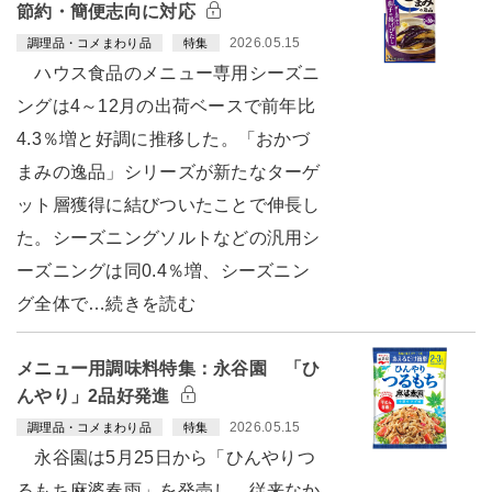
節約・簡便志向に対応
2026.05.15
調理品・コメまわり品
特集
ハウス食品のメニュー専用シーズニ
ングは4～12月の出荷ベースで前年比
4.3％増と好調に推移した。「おかづ
まみの逸品」シリーズが新たなターゲ
ット層獲得に結びついたことで伸長し
た。シーズニングソルトなどの汎用シ
ーズニングは同0.4％増、シーズニン
グ全体で…続きを読む
メニュー用調味料特集：永谷園 「ひ
んやり」2品好発進
2026.05.15
調理品・コメまわり品
特集
永谷園は5月25日から「ひんやりつ
るもち麻婆春雨」を発売し、従来なか