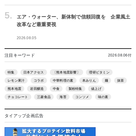
5.
エア・ウォーター、新体制で信頼回復を 企業風土
改革など最重要視
2026.08.05
注目キーワード
2026.08.06付
特集
日本アクセス
〔熊本地震影響〕
理研ビタミン
レモン果汁
コラボ
中華料理の素
本みりん
麺
抹茶
熊本地震
岩田醸造
中食
製粉特集
値上げ
チョコレート
三菱食品
海苔
コンソメ
味の素
タイアップ企画広告