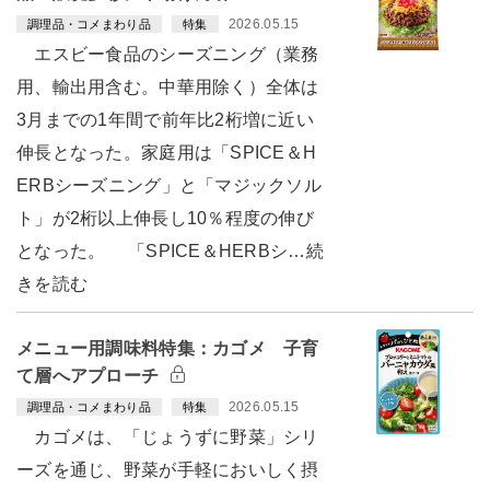
2026.05.15
調理品・コメまわり品
特集
エスビー食品のシーズニング（業務
用、輸出用含む。中華用除く）全体は
3月までの1年間で前年比2桁増に近い
伸長となった。家庭用は「SPICE＆H
ERBシーズニング」と「マジックソル
ト」が2桁以上伸長し10％程度の伸び
となった。 「SPICE＆HERBシ…続
きを読む
メニュー用調味料特集：カゴメ 子育
て層へアプローチ
2026.05.15
調理品・コメまわり品
特集
カゴメは、「じょうずに野菜」シリ
ーズを通じ、野菜が手軽においしく摂