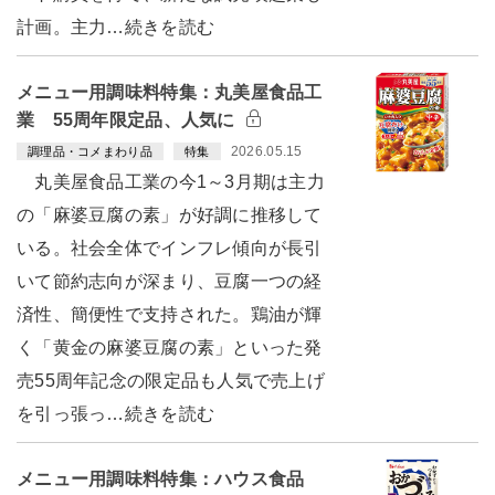
計画。主力…続きを読む
メニュー用調味料特集：丸美屋食品工
業 55周年限定品、人気に
2026.05.15
調理品・コメまわり品
特集
丸美屋食品工業の今1～3月期は主力
の「麻婆豆腐の素」が好調に推移して
いる。社会全体でインフレ傾向が長引
いて節約志向が深まり、豆腐一つの経
済性、簡便性で支持された。鶏油が輝
く「黄金の麻婆豆腐の素」といった発
売55周年記念の限定品も人気で売上げ
を引っ張っ…続きを読む
メニュー用調味料特集：ハウス食品