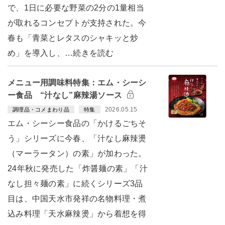
で、1日に必要な野菜の2分の1量相当
が取れるコンセプトが支持された。今
春も「青菜とレタスのシャキッと炒
め」を導入し、…続きを読む
メニュー用調味料特集：エム・シーシ
ー食品 “汁なし”麻辣湯ソース
2026.05.15
調理品・コメまわり品
特集
エム・シーシー食品の「かけるごちそ
う」シリーズに今春、「汁なし麻辣燙
（マーラータン）の素」が加わった。
24年秋に発売した「炸醤麺の素」「汁
なし担々麺の素」に続くシリーズ3品
目は、中国天水市発祥の名物料理・煮
込み料理「天水麻辣燙」から着想を得