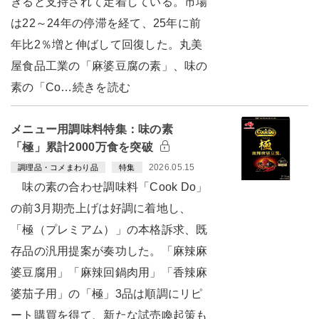
きると支持されて定着している。市場
は22～24年の停滞を経て、25年に前
年比2％増と伸ばして回復した。丸美
屋食品工業の「麻婆豆腐の素」、味の
素の「Co…続きを読む
メニュー用調味料特集：味の素
「極」累計2000万食を突破
2026.05.15
調理品・コメまわり品
特集
味の素の合わせ調味料「Cook Do」
の前3月期売上げは好調に着地し、
「極（プレミアム）」の本格訴求、既
存品の汎用提案が奏功した。「麻辣麻
婆豆腐用」「麻辣回鍋肉用」「香辣麻
婆茄子用」の「極」3品は順調にリピ
ート購買を得て、新たな試売喚起策も