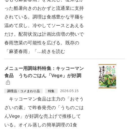
った酷暑向きのおかずと流通業に支持
されている。調理は食感豊かな平麺を
温めて戻し、冷やしてソースとあえる
だけ。配荷状況は計画比倍増の勢いで
春雨惣菜の可能性を広げる。既存の
「麻婆春雨」「…続きを読む
メニュー用調味料特集：キッコーマン
食品 うちのごはん「Vege」が好調
2026.05.15
調理品・コメまわり品
特集
キッコーマン食品は主力の「おそう
ざいの素」で昨春発売の「うちのごは
んVege」が好調な売上げで推移して
いる。オイル蒸しの簡単調理の1食