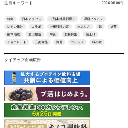
注目キーワード
2026.08.06付
特集
日本アクセス
〔熊本地震影響〕
理研ビタミン
レモン果汁
コラボ
中華料理の素
本みりん
麺
抹茶
熊本地震
岩田醸造
中食
製粉特集
値上げ
チョコレート
三菱食品
海苔
コンソメ
味の素
タイアップ企画広告