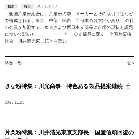
2025.10.03
粉類
特集
全国片栗粉組合は、片栗粉の加工メーカーとその取引商社など
で構成される。東京、中部・関西、西日本の各支部があり、31社
の会員が加盟する。東京および西日本支部長に市場の現状と課題
について聞いた。 ＊ ◇支部長に聞く 全国片栗粉
組合・川井清光東…続きを読む
特集一覧
一覧 >
きな粉特集：川光商事 特色ある製品提案継続
2025.11.28
片栗粉特集：川井清光東京支部長 国産信頼回復の