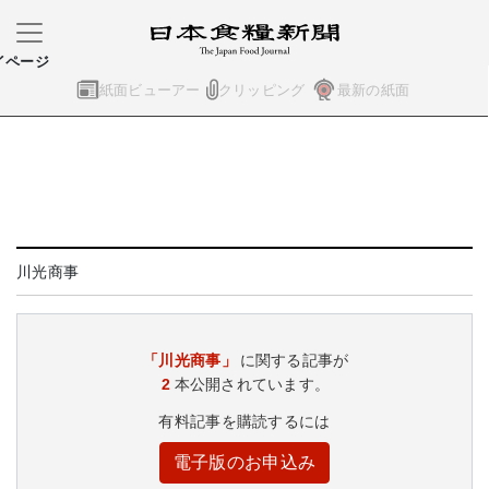
イページ
紙面ビューアー
クリッピング
最新の紙面
川光商事
「川光商事」
に関する記事が
2
本公開されています。
有料記事を購読するには
電子版のお申込み