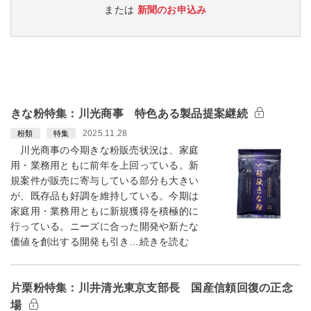
または
新聞のお申込み
きな粉特集：川光商事 特色ある製品提案継続
2025.11.28
粉類
特集
川光商事の今期きな粉販売状況は、家庭
用・業務用ともに前年を上回っている。新
規案件が販売に寄与している部分も大きい
が、既存品も好調を維持している。今期は
家庭用・業務用ともに新規獲得を積極的に
行っている。ニーズに合った開発や新たな
価値を創出する開発も引き…続きを読む
片栗粉特集：川井清光東京支部長 国産信頼回復の正念
場