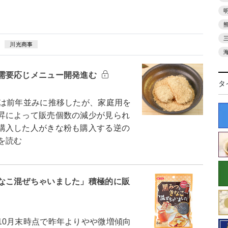
川光商事
需要応じメニュー開発進む
タ
は前年並みに推移したが、家庭用を
昇によって販売個数の減少が見られ
購入した人がきな粉も購入する逆の
を読む
なこ混ぜちゃいました」積極的に販
0月末時点で昨年よりやや微増傾向