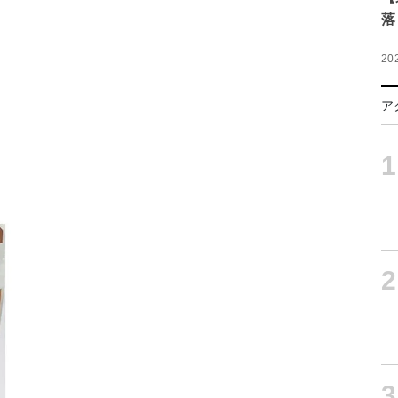
落
20
ア
1
2
3