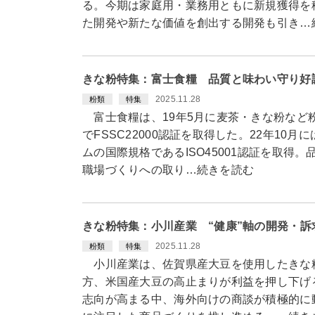
る。今期は家庭用・業務用ともに新規獲得を
た開発や新たな価値を創出する開発も引き…
きな粉特集：富士食糧 品質と味わい守り好
2025.11.28
粉類
特集
富士食糧は、19年5月に麦茶・きな粉など
でFSSC22000認証を取得した。22年10
ムの国際規格であるISO45001認証を取得
職場づくりへの取り…続きを読む
きな粉特集：小川産業 “健康”軸の開発・
2025.11.28
粉類
特集
小川産業は、佐賀県産大豆を使用したきな
方、米国産大豆の高止まりが利益を押し下げ
志向が高まる中、海外向けの商談が積極的に