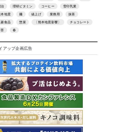
明治
理研ビタミン
コーヒー
雪印乳業
熊本地震
麺
値上げ
業務用
抹茶
三菱食品
惣菜
〔熊本地震影響〕
チョコレート
海苔
春
イアップ企画広告