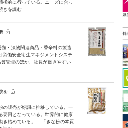
積極的に行っている。ニーズに合っ
続きを読む
媒
調
特
粉類・漬物関連商品・香辛料の製造
月には労働安全衛生マネジメントシステ
。品質管理のほか、社員が働きやすい
訴求を
粉の販売が好調に推移している。一
る要因となっている。世界的に健康
動き始めている。 「きな粉の本質