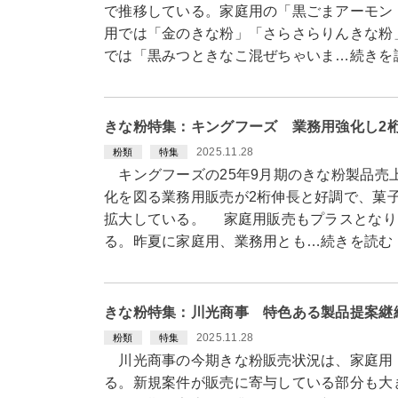
で推移している。家庭用の「黒ごまアーモン
用では「金のきな粉」「さらさらりんきな粉
では「黒みつときなこ混ぜちゃいま…続きを
きな粉特集：キングフーズ 業務用強化し2
2025.11.28
粉類
特集
キングフーズの25年9月期のきな粉製品売
化を図る業務用販売が2桁伸長と好調で、菓
拡大している。 家庭用販売もプラスとなり
る。昨夏に家庭用、業務用とも…続きを読む
きな粉特集：川光商事 特色ある製品提案継
2025.11.28
粉類
特集
川光商事の今期きな粉販売状況は、家庭用
る。新規案件が販売に寄与している部分も大