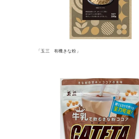
「玉三 有機きな粉」