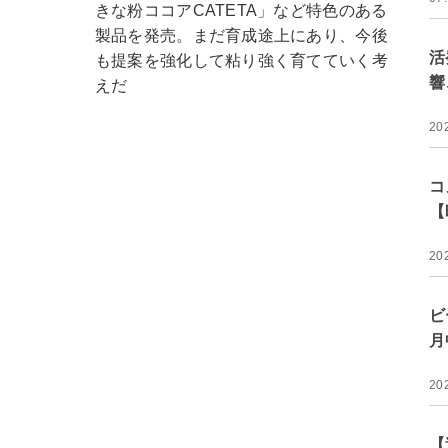
きな粉ココアCATETA」など特色のある
製品を発売。まだ育成途上にあり、今後
活
も提案を強化して粘り強く育てていく考
響
えだ
20
コ
【
20
ビ
月
20
【