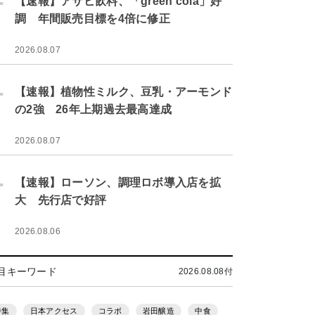
【速報】アサヒ飲料、「green cola」好
調 年間販売目標を4倍に修正
2026.08.07
.
【速報】植物性ミルク、豆乳・アーモンド
の2強 26年上期過去最高達成
2026.08.07
.
【速報】ローソン、調理ロボ導入店を拡
大 先行店で好評
2026.08.06
目キーワード
2026.08.08付
特集
日本アクセス
コラボ
岩田醸造
中食