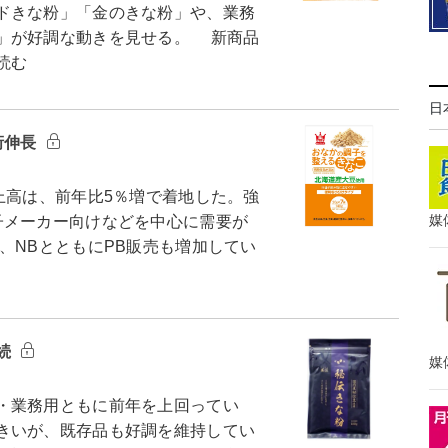
ドきな粉」「金のきな粉」や、業務
」が好調な動きを見せる。 新商品
読む
日
桁伸長
上高は、前年比5％増で着地した。強
媒
子メーカー向けなどを中心に需要が
、NBとともにPB販売も増加してい
続
媒
・業務用ともに前年を上回ってい
きいが、既存品も好調を維持してい