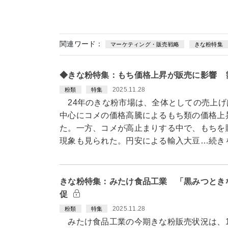
関連ワード：
マーケティング・販売戦略
きな粉特集
◆きな粉特集：もち価格上昇が販売に影響 
2025.11.28
粉類
特集
24年のきな粉市場は、全体としての売上げ
中心にコメの価格高騰によるもち類の価格上
た。一方、コメが高止まりする中で、もちを
現象も見られた。円安による輸入大豆…続き
きな粉特集：みたけ食品工業 「黒みつとき
促
2025.11.28
粉類
特集
みたけ食品工業の今期きな粉販売状況は、1