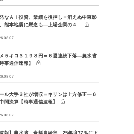
発なＡＩ投資、業績を後押し＝消えぬ中東影
、熊本地震に懸念も―上場企業の４…
26.08.07
メ５キロ３１９８円＝６週連続下落―農水省
時事通信速報】
26.08.07
ール大手３社が増収＝キリンは上方修正―６
中間決算【時事通信速報】
26.08.07
速報】農水省、食料自給率 25年度37％に下