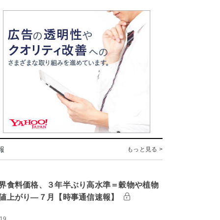
報
もっと見る >
界食料価格、３年半ぶり高水準＝穀物や植物
値上がり―７月【時事通信速報】
:19