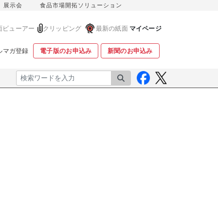
展示会
食品市場開拓ソリューション
面ビューアー
クリッピング
最新の紙面
マイページ
ルマガ登録
電子版のお申込み
新聞のお申込み
検索