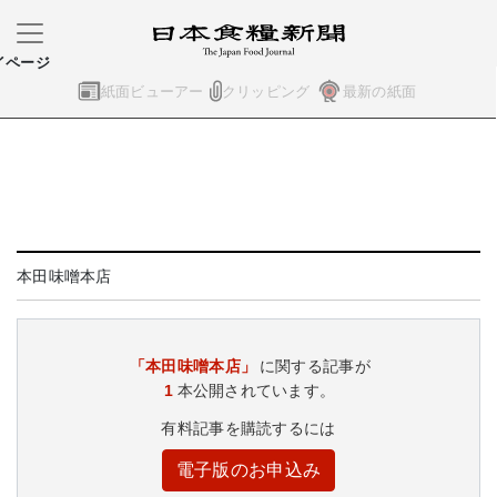
イページ
紙面ビューアー
クリッピング
最新の紙面
本田味噌本店
「本田味噌本店」
に関する記事が
1
本公開されています。
有料記事を購読するには
電子版のお申込み