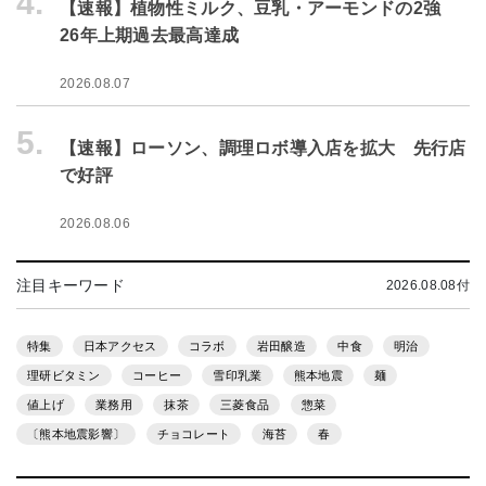
4.
【速報】植物性ミルク、豆乳・アーモンドの2強
26年上期過去最高達成
2026.08.07
5.
【速報】ローソン、調理ロボ導入店を拡大 先行店
で好評
2026.08.06
注目キーワード
2026.08.08付
特集
日本アクセス
コラボ
岩田醸造
中食
明治
理研ビタミン
コーヒー
雪印乳業
熊本地震
麺
値上げ
業務用
抹茶
三菱食品
惣菜
〔熊本地震影響〕
チョコレート
海苔
春