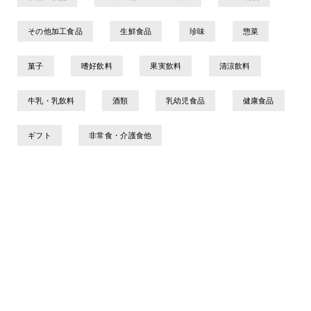
その他加工食品
生鮮食品
珍味
惣菜
菓子
嗜好飲料
果実飲料
清涼飲料
牛乳・乳飲料
酒類
乳幼児食品
健康食品
ギフト
非常食・介護食他