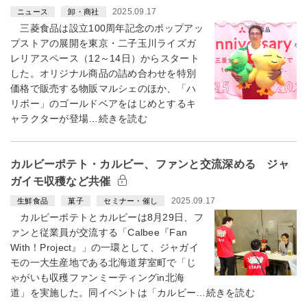
2025.09.17
ニュース
卸・商社
三菱食品は設立100周年記念のポップアッ
プストアの展開を東京・二子玉川ライズガ
レリアスペース（12～14日）からスタート
した。オリジナル商品の詰め合わせを特別
価格で販売する物販マルシェのほか、「ハ
リボー」のゴールドベアをはじめとするキ
ャラクターが登場…続きを読む
カルビーポテト・カルビー、ファンと交流深める ジャ
ガイモ収穫など共催
2025.09.17
生鮮食品
菓子
セミナー・催し
カルビーポテトとカルビーは8月29日、フ
ァンと従業員が交流する「Calbee『Fan
With！Project』」の一環として、ジャガイ
モの一大生産地である北海道芽室町で「じ
ゃがいも収穫ファンミーティングin北海
道」を実施した。同イベントは「カルビー…続きを読む