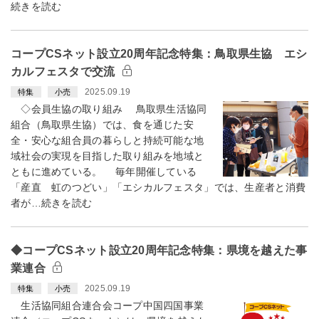
続きを読む
コープCSネット設立20周年記念特集：鳥取県生協 エシ
カルフェスタで交流
2025.09.19
特集
小売
◇会員生協の取り組み 鳥取県生活協同
組合（鳥取県生協）では、食を通じた安
全・安心な組合員の暮らしと持続可能な地
域社会の実現を目指した取り組みを地域と
ともに進めている。 毎年開催している
「産直 虹のつどい」「エシカルフェスタ」では、生産者と消費
者が…続きを読む
◆コープCSネット設立20周年記念特集：県境を越えた事
業連合
2025.09.19
特集
小売
生活協同組合連合会コープ中国四国事業