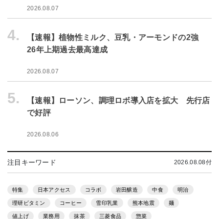
2026.08.07
4.
【速報】植物性ミルク、豆乳・アーモンドの2強
26年上期過去最高達成
2026.08.07
5.
【速報】ローソン、調理ロボ導入店を拡大 先行店
で好評
2026.08.06
注目キーワード
2026.08.08付
特集
日本アクセス
コラボ
岩田醸造
中食
明治
理研ビタミン
コーヒー
雪印乳業
熊本地震
麺
値上げ
業務用
抹茶
三菱食品
惣菜