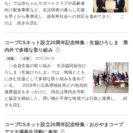
ち）では赤ちゃんサポートクラブや高齢者
向け配食事業など、生活弱者の暮らし応援
を早くから事業化し、超長寿社会への対応を進めてきた。 こ
のよ…続きを読む
コープCSネット設立20周年記念特集：生協ひろしま 県
内外で多様な取り組み
2025.09.19
特集
小売
◇会員生協の取り組み 生活協同組合ひ
ろしま（生協ひろしま）では、地域ととも
に歩む生協として多様な取り組みを進めて
いる。 2019年に広島県福祉局との包括的
連携協定をきっかけに、現在は県内全市町
と協定を締結した。買い物が不便な地域では行政と連携し、…続
きを読む
コープCSネット設立20周年記念特集：おかやまコープ
アマモ場再生活動に参加