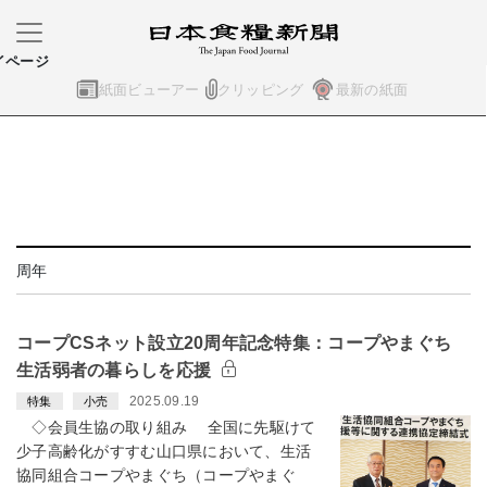
イページ
紙面ビューアー
クリッピング
最新の紙面
周年
コープCSネット設立20周年記念特集：コープやまぐち
生活弱者の暮らしを応援
2025.09.19
特集
小売
◇会員生協の取り組み 全国に先駆けて
少子高齢化がすすむ山口県において、生活
協同組合コープやまぐち（コープやまぐ