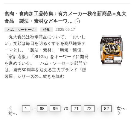
食肉・食肉加工品特集：有力メーカー秋冬新商品＝丸大
食品 製法・素材などキーワ…
2025.09.17
ハム・ソーセージ
特集
丸大食品は秋季商品について、「おいし
い」笑顔は毎日を明るくするを商品施策テ
ーマとし、「製法・素材」「時短・簡便」
「家計応援」「SDGs」をキーワードに開発
を進めている。 ハム・ソーセージ部門で
は、発売30周年を迎える主力ブランド「燻
製屋」シリーズの…続きを読む
次へ
1
68
69
71
72
82
…
70
…
前へ