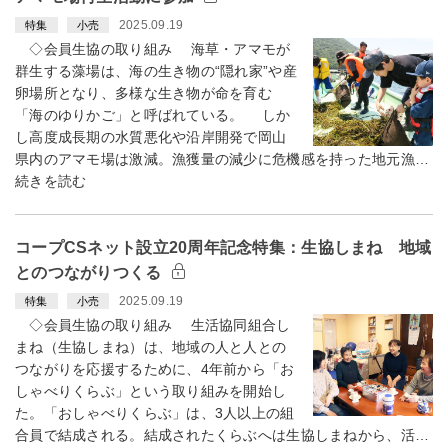
2025.09.19
特集
小売
◇会員生協の取り組み 海草・アマモが
群生する藻場は、海の生き物の“隠れ家”や産
卵場所となり、多様な生き物が命を育む
「海のゆりかご」と呼ばれている。 しか
し高度成長期の水質悪化や沿岸開発で岡山
県内のアマモ場は激減。漁獲量の減少に危機感を持った地元漁…
続きを読む
コープCSネット設立20周年記念特集：生協しまね 地域
とのつながりつくる
2025.09.19
特集
小売
◇会員生協の取り組み 生活協同組合し
まね（生協しまね）は、地域の人と人との
つながりを応援するために、4年前から「お
しゃべりくらぶ」という取り組みを開始し
た。「おしゃべりくらぶ」は、3人以上の組
合員で結成される。結成されたくらぶへは生協しまねから、活…