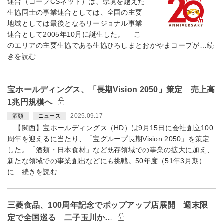
連合（コープCSネット）は、県境を越えた
生協同士の事業連合としては、全国の主要
地域としては最後となるリージョナル事業
連合として2005年10月に誕生した。 こ
のエリアの主要生協である生協ひろしまとおかやまコープが…続
きを読む
宝ホールディングス、「長期Vision 2050」策定 売上高
1兆円規模へ
2025.09.17
酒類
ニュース
【関西】宝ホールディングス（HD）は9月15日に会社創立100
周年を迎えるに当たり、「宝グループ長期Vision 2050」を策定
した。「酒類・日本食材」など既存領域での事業の拡大に加え、
新たな領域での事業創出などにも挑戦。50年度（51年3月期）
に…続きを読む
三菱食品、100周年記念でポップアップ店展開 週末限
定で全国巡る 二子玉川か…