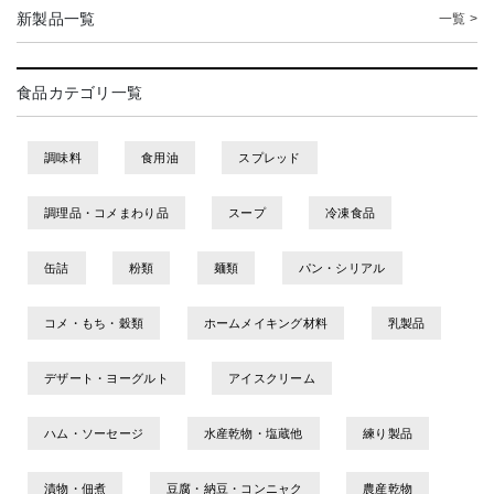
新製品一覧
一覧 >
食品カテゴリ一覧
調味料
食用油
スプレッド
調理品・コメまわり品
スープ
冷凍食品
缶詰
粉類
麺類
パン・シリアル
コメ・もち・穀類
ホームメイキング材料
乳製品
デザート・ヨーグルト
アイスクリーム
ハム・ソーセージ
水産乾物・塩蔵他
練り製品
漬物・佃煮
豆腐・納豆・コンニャク
農産乾物