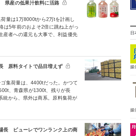
事 県産の低果汁飲料に活路
量は1万8000tから2万tを計画し
価格は5年前のおよそ2倍に跳ね上がっ
日
生産者への還元も大事で、利益優先
長 原料タイトで品目増えず
媒
ゴ集荷量は、4400tだった。かつて
00t、青森県が1300t、残りが長
は系統から、県外は商系。原料集荷が
媒
場長 ピューレでワンランク上の商