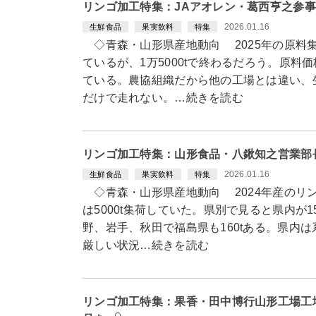
リンゴ加工特集：JAアオレン・葛西亨之参
2026.01.16
生鮮食品
果実飲料
特集
◇青森・山形県産地動向 2025年の原料集荷
ているが、1万5000tで終わるだろう。原料
ている。農協組織だから他の工場とは違い、
だけで走れない。…続きを読む
リンゴ加工特集：山形食品・八鍬知之営業部
2026.01.16
生鮮食品
果実飲料
特集
◇青森・山形県産地動向 2024年産のリン
は5000t集荷していた。県別で見ると県内が15
野、岩手、秋田で福島県も160tある。県内
厳しい状況…続きを読む
リンゴ加工特集：果香・田中博行山形工場工