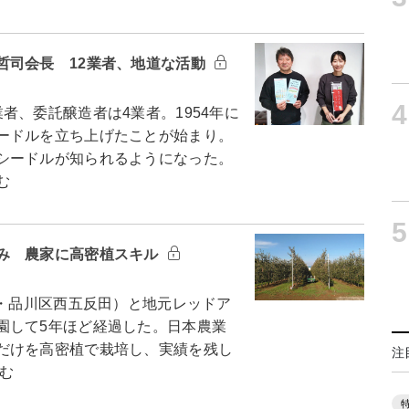
哲司会長 12業者、地道な活動
4
、委託醸造者は4業者。1954年に
ードルを立ち上げたことが始まり。
シードルが知られるようになった。
む
5
み 農家に高密植スキル
・品川区西五反田）と地元レッドア
園して5年ほど経過した。日本農業
だけを高密植で栽培し、実績を残し
注
む