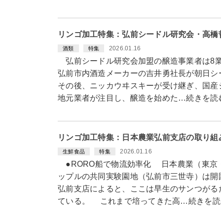
リンゴ加工特集：弘前シードル研究会・高橋
2026.01.16
酒類
特集
弘前シードル研究会加盟の醸造事業者は8業者
弘前市内酒造メーカーの吉井勇社長が朝日シ
その後、ニッカウヰスキーが受け継ぎ、国産
地元業者が注目し、醸造を始めた…続きを読
リンゴ加工特集：日本農業弘前支店の取り組
2026.01.16
生鮮食品
特集
●RORO船で物流効率化 日本農業（東京
ップルの共同実験園地（弘前市三世寺）は開
弘前支店によると、ここは早生のサンつがる
ている。 これまで培ってきた高…続きを読