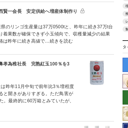
西賢一会長 安定供給へ増産体制作り
のリンゴ生産量は37万0500tと、昨年に続き37万t台
り着果数が確保できず小玉傾向で、収穫量減少の結果
格は昨年に続き高値で…続きを読む
タ
孝為稚社長 完熟紅玉100％を3
は昨年11月中旬で前年比3％増程度
較すると開きがありすぎる。ただ鳥害が
た。最終的に60万箱とみていたが、