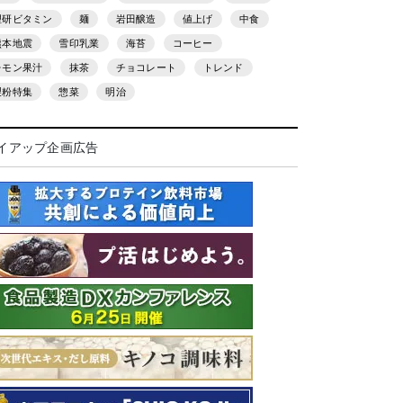
理研ビタミン
麺
岩田醸造
値上げ
中食
熊本地震
雪印乳業
海苔
コーヒー
レモン果汁
抹茶
チョコレート
トレンド
製粉特集
惣菜
明治
イアップ企画広告