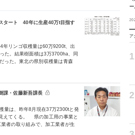
ー
20
タート 40年に生産40万t目指す
ア
年リンゴ収穫量は60万9200t、出
1
った。結果樹面積は3万3700ha、同
％増だった。東北の県別収穫量は青森
2
樹課・佐藤新吾課長
量は、昨年8月現在37万2300tと発
見えてくる。 県の加工用の事業と
工業者の取り組みで、加工業者が生
3