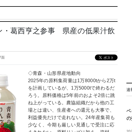
ン・葛西亨之参事 県産の低果汁飲
07面
◇青森・山形県産地動向
2025年の原料集荷量は1万8000tから2万t
を計画しているが、1万5000tで終わるだ
速
ろう。原料価格は5年前のおよそ2倍に跳
ね上がっている。農協組織だから他の工
場とは違い、生産者への還元も大事で、
ベ
利益優先だけで走れない。24年産集荷も
の
少なく、今期も厳しい見通しで受注に応
20