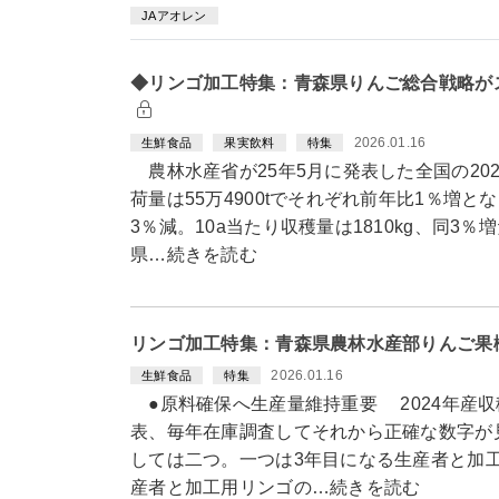
JAアオレン
◆リンゴ加工特集：青森県りんご総合戦略がス
2026.01.16
生鮮食品
果実飲料
特集
農林水産省が25年5月に発表した全国の2024
荷量は55万4900tでそれぞれ前年比1％増とな
3％減。10a当たり収穫量は1810kg、同3
県…続きを読む
リンゴ加工特集：青森県農林水産部りんご果
2026.01.16
生鮮食品
特集
●原料確保へ生産量維持重要 2024年産収穫
表、毎年在庫調査してそれから正確な数字が
しては二つ。一つは3年目になる生産者と加
産者と加工用リンゴの…続きを読む