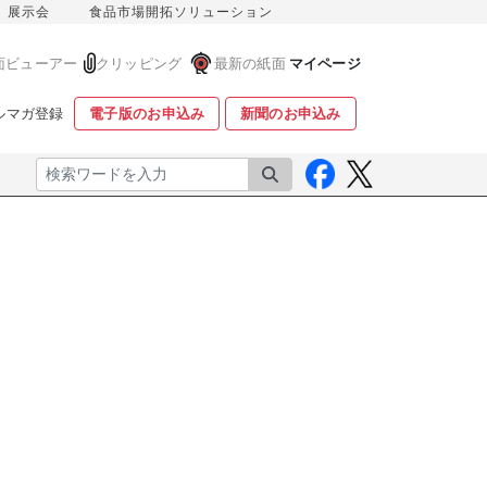
展示会
食品市場開拓ソリューション
面ビューアー
クリッピング
最新の紙面
マイページ
ルマガ登録
電子版のお申込み
新聞のお申込み
検索