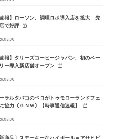
速報】ローソン、調理ロボ導入店を拡大 先
店で好評
26.08.06
速報】タリーズコーヒージャパン、初のベー
リー導入新店舗オープン
26.08.06
ーラルタバコのベロがトゥモローランドフェ
に協力〔ＧＮＷ〕【時事通信速報】
26.08.06
新商品〕スモーキーなハイボール＝アサヒビ