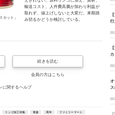
えきれない。原料リンゴに加え、資材、
輸送コスト、人件費高騰が加わり利益が
取れず、値上げしないと大変だ。来期踏
【
スカット」
み切るかどうか検討している。
行
20
【
カ
続きを読む
20
会員の方はこちら
オ
ンに関するヘルプ
ス
20
リンゴ加工特集
青森
周年
ファミリーマート
〔