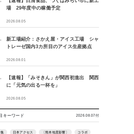
【速報】日清食品、つくばみらい市に新工
場 29年度中の稼働予定
2026.08.05
.
新工場紹介：さかえ屋・アイス工場 シャ
トレーゼ国内3カ所目のアイス生産拠点
2026.08.01
.
【速報】「みそきん」が関西初進出 関西
に「元気の出る一杯を」
2026.08.05
目キーワード
2026.08.07付
特集
日本アクセス
〔熊本地震影響〕
コラボ