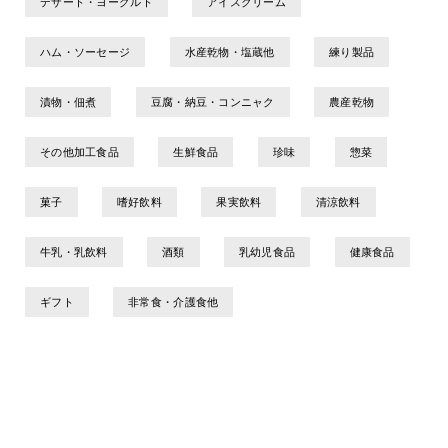
デザート・ヨーグルト
アイスクリーム
ハム・ソーセージ
水産乾物・塩蔵他
練り製品
漬物・佃煮
豆腐・納豆・コンニャク
農産乾物
その他加工食品
生鮮食品
珍味
惣菜
菓子
嗜好飲料
果実飲料
清涼飲料
牛乳・乳飲料
酒類
乳幼児食品
健康食品
ギフト
非常食・介護食他