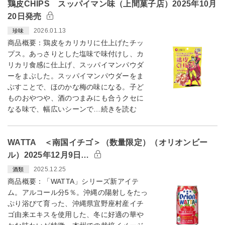
鶏皮CHIPS スッパイマン味（上間菓子店）2025年10月
20日発売
2026.01.13
珍味
商品概要：鶏皮をカリカリに仕上げたチッ
プス。あっさりとした塩味で味付けし、カ
リカリ食感に仕上げ、スッパイマンパウダ
ーをまぶした。スッパイマンパウダーをま
ぶすことで、ほのかな梅の味になる。子ど
ものおやつや、酒のつまみにも合うクセに
なる味で、幅広いシーンで…続きを読む
WATTA ＜南国イチゴ＞（数量限定）（オリオンビー
ル）2025年12月9日…
2025.12.25
酒類
商品概要：「WATTA」シリーズ新アイテ
ム。アルコール分5％。沖縄の陽射しをたっ
ぷり浴びて育った、沖縄県宜野座村産イチ
ゴ由来エキスを使用した、冬に好適の華や