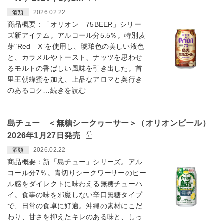
2026.02.22
酒類
商品概要：「オリオン 75BEER」シリー
ズ新アイテム。アルコール分5.5％。特別麦
芽"Red X”を使用し、琥珀色の美しい液色
と、カラメルやトースト、ナッツを思わせ
るモルトの香ばしい風味を引き出した。首
里王朝蜂蜜を加え、上品なアロマと奥行き
のあるコク…続きを読む
島チュー ＜無糖シークヮーサー＞（オリオンビール）
2026年1月27日発売
2026.02.22
酒類
商品概要：新「島チュー」シリーズ。アル
コール分7％。青切りシークワーサーのピー
ル感をダイレクトに味わえる無糖チューハ
イ。食事の味を邪魔しない辛口無糖タイプ
で、日常の食卓に好適。沖縄の素材にこだ
わり、甘さを抑えたキレのある味と、しっ