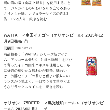
縄の海の塩（食塩中15％）を使用すること
で、ジャガイモの味わいを引き立てるあっ
さりとした味。レギュラーサイズの約2.3
倍、155g入り…続きを読む
WATTA ＜南国イチゴ＞（オリオンビール）2025年12
月9日発売
2026.02.23
酒類
商品概要：「WATTA」シリーズ新アイテ
ム。アルコール分5％。沖縄の陽射しを浴び
て育ったイチゴ由来エキスを使用した、冬
に好適の華やかな味わいが特徴。味わい
は、芳醇なイチゴの香りと程よい酸味のバ
ランスが心地よく、一口で心まで華やぐよ
うなリラックスタイムを…続きを読む
オリオン 75BEER ＜島光琥珀エール＞（オリオンビ
ール）2026年1月2…