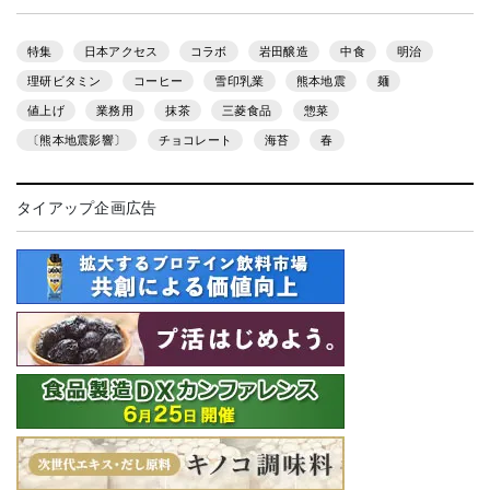
特集
日本アクセス
コラボ
岩田醸造
中食
明治
理研ビタミン
コーヒー
雪印乳業
熊本地震
麺
値上げ
業務用
抹茶
三菱食品
惣菜
〔熊本地震影響〕
チョコレート
海苔
春
タイアップ企画広告