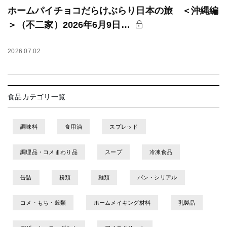
ホームパイチョコだらけぶらり日本の旅 ＜沖縄編
＞（不二家）2026年6月9日…
2026.07.02
食品カテゴリ一覧
調味料
食用油
スプレッド
調理品・コメまわり品
スープ
冷凍食品
缶詰
粉類
麺類
パン・シリアル
コメ・もち・穀類
ホームメイキング材料
乳製品