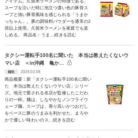
アイテム。久留米ラーメンの特徴である、
スープを注いだ時に泡立つ濃い色の豚骨ス
ープと強い豚骨風味を感じられる「うまか
っちゃん」。豚の調味料パウダーを通常の2
倍以上使用。久留米ラーメンを家庭でも楽
しめる。 商品名：うま…続きを読む
タクシー運転手100名に聞いた 本当は教えたくないウ
マい店 ＜in沖縄 亀か…
2026.02.08
麺類
商品概要：新「タクシー運転手100名に聞い
た 本当は教えたくないウマい店」シリー
ズ。地元で愛される名店が監修したこだわ
りの一杯。麺は、しなやかなノンフライウ
ェーブ麺。スープは、香り高いかつおだし
をベースに豚のうまみを利かせた、まろや
かで優しい味わいのス…続きを読む