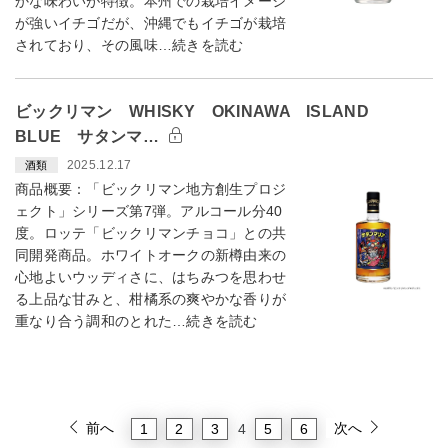
かな味わいが特徴。本州での栽培イメージ
が強いイチゴだが、沖縄でもイチゴが栽培
されており、その風味…続きを読む
ビックリマン WHISKY OKINAWA ISLAND
BLUE サタンマ…
2025.12.17
酒類
商品概要：「ビックリマン地方創生プロジ
ェクト」シリーズ第7弾。アルコール分40
度。ロッテ「ビックリマンチョコ」との共
同開発商品。ホワイトオークの新樽由来の
心地よいウッディさに、はちみつを思わせ
る上品な甘みと、柑橘系の爽やかな香りが
重なり合う調和のとれた…続きを読む
前へ
次へ
1
2
3
5
6
4