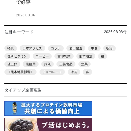
で好評
2026.08.06
注目キーワード
2026.08.08付
特集
日本アクセス
コラボ
岩田醸造
中食
明治
理研ビタミン
コーヒー
雪印乳業
熊本地震
麺
値上げ
業務用
抹茶
三菱食品
惣菜
〔熊本地震影響〕
チョコレート
海苔
春
タイアップ企画広告