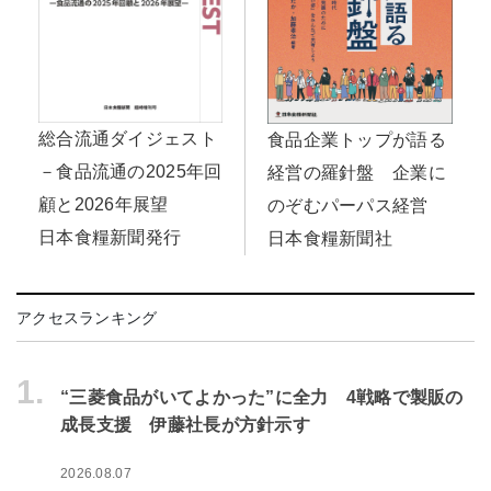
総合流通ダイジェスト
食品企業トップが語る
－食品流通の2025年回
経営の羅針盤 企業に
顧と2026年展望
のぞむパーパス経営
日本食糧新聞発行
日本食糧新聞社
アクセスランキング
1.
“三菱食品がいてよかった”に全力 4戦略で製販の
成長支援 伊藤社長が方針示す
2026.08.07