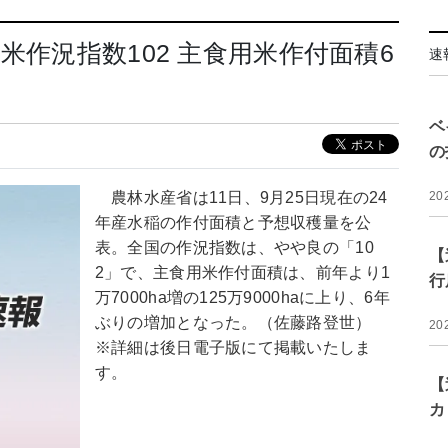
米作況指数102 主食用米作付面積6
速
ベ
の
農林水産省は11日、9月25日現在の24
20
年産水稲の作付面積と予想収穫量を公
表。全国の作況指数は、やや良の「10
【
2」で、主食用米作付面積は、前年より1
行
万7000ha増の125万9000haに上り、6年
ぶりの増加となった。（佐藤路登世）
20
※詳細は後日電子版にて掲載いたしま
す。
【
カ