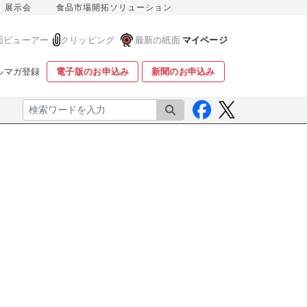
展示会
食品市場開拓ソリューション
面ビューアー
クリッピング
最新の紙面
マイページ
ルマガ登録
電子版のお申込み
新聞のお申込み
検索