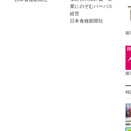
業にのぞむパーパス
経営
日本食糧新聞社
媒
媒
特