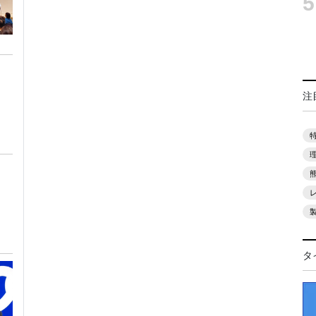
5
注
タ