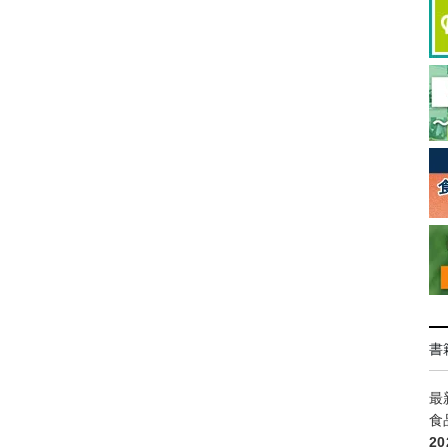
書
最
食
2