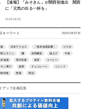
.
【速報】「みそきん」が関西初進出 関西
に「元気の出る一杯を」
2026.08.05
目キーワード
2026.08.07付
特集
日本アクセス
〔熊本地震影響〕
コラボ
理研ビタミン
麺
岩田醸造
値上げ
中食
熊本地震
雪印乳業
海苔
コーヒー
レモン果汁
抹茶
チョコレート
トレンド
製粉特集
惣菜
明治
イアップ企画広告