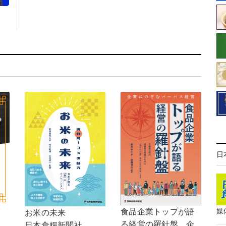
日
媒
食品企業トップが語
お米の未来
る経営の羅針盤 企
日本食糧新聞社