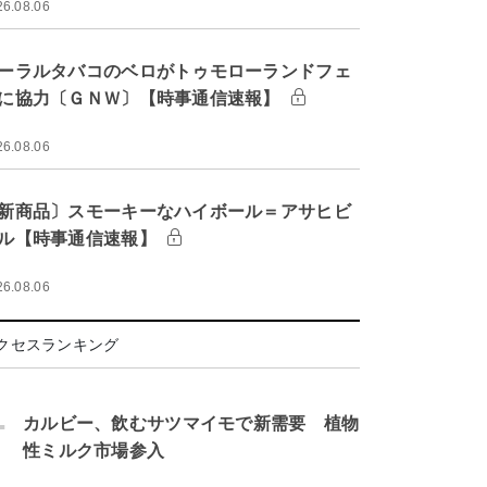
26.08.06
ーラルタバコのベロがトゥモローランドフェ
に協力〔ＧＮＷ〕【時事通信速報】
26.08.06
新商品〕スモーキーなハイボール＝アサヒビ
ル【時事通信速報】
26.08.06
クセスランキング
.
カルビー、飲むサツマイモで新需要 植物
性ミルク市場参入