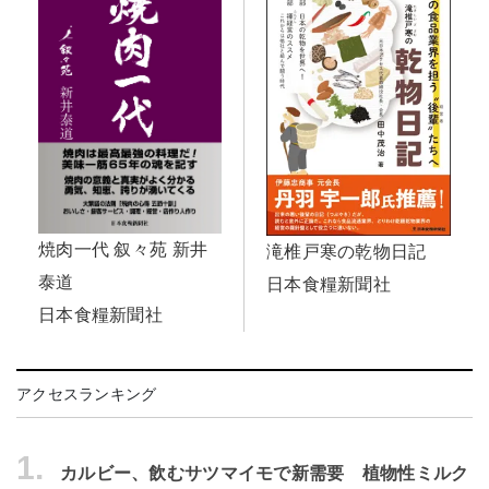
焼肉一代 叙々苑 新井
滝椎戸寒の乾物日記
泰道
日本食糧新聞社
日本食糧新聞社
アクセスランキング
1.
カルビー、飲むサツマイモで新需要 植物性ミルク