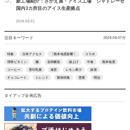
新工場紹介：さかえ屋・アイス工場 シャトレーゼ
国内3カ所目のアイス生産拠点
2026.08.01
注目キーワード
2026.08.07付
特集
日本アクセス
〔熊本地震影響〕
コラボ
理研ビタミン
麺
岩田醸造
値上げ
中食
熊本地震
コーヒー
雪印乳業
海苔
レモン果汁
抹茶
チョコレート
トレンド
製粉特集
惣菜
明治
タイアップ企画広告