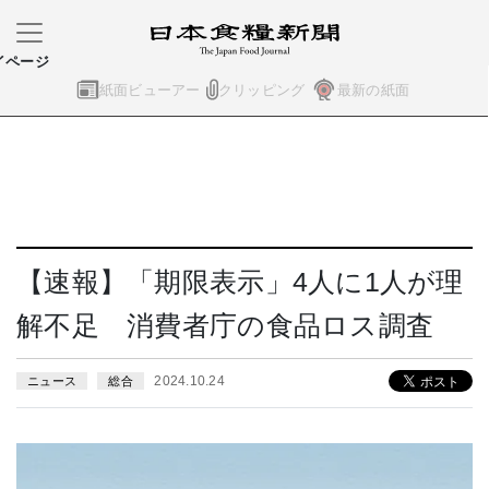
イページ
紙面ビューアー
クリッピング
最新の紙面
【速報】「期限表示」4人に1人が理
解不足 消費者庁の食品ロス調査
2024.10.24
ニュース
総合