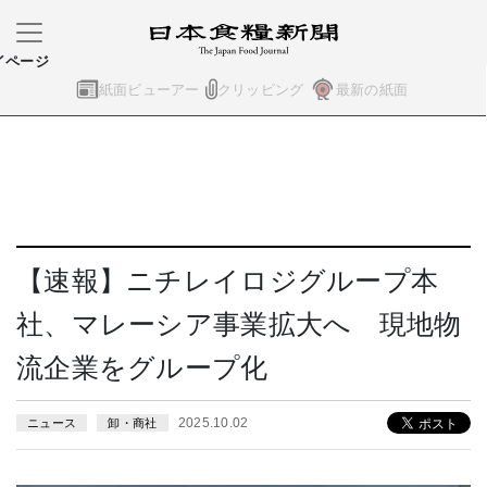
イページ
紙面ビューアー
クリッピング
最新の紙面
【速報】ニチレイロジグループ本
社、マレーシア事業拡大へ 現地物
流企業をグループ化
2025.10.02
ニュース
卸・商社