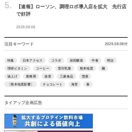
5.
【速報】ローソン、調理ロボ導入店を拡大 先行店
で好評
2026.08.06
注目キーワード
2026.08.08付
特集
日本アクセス
コラボ
岩田醸造
中食
明治
理研ビタミン
コーヒー
雪印乳業
熊本地震
麺
値上げ
業務用
抹茶
三菱食品
惣菜
〔熊本地震影響〕
チョコレート
海苔
春
タイアップ企画広告