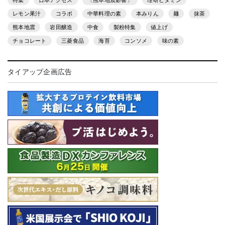
特集
日本アクセス
〔熊本地震影響〕
理研ビタミン
レモン果汁
コラボ
中華料理の素
本みりん
麺
抹茶
熊本地震
岩田醸造
中食
製粉特集
値上げ
チョコレート
三菱食品
海苔
コンソメ
味の素
タイアップ企画広告