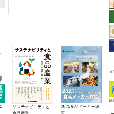
日
媒
5
2025食品メーカー総
サステナビリティと
覧
食品産業