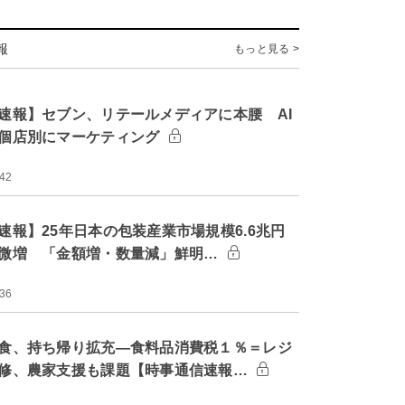
報
もっと見る >
速報】セブン、リテールメディアに本腰 AI
個店別にマーケティング
:42
速報】25年日本の包装産業市場規模6.6兆円
微増 「金額増・数量減」鮮明…
:36
食、持ち帰り拡充―食料品消費税１％＝レジ
修、農家支援も課題【時事通信速報…