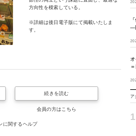
20
方向性を模索している。
「
※詳細は後日電子版にて掲載いたしま
―
す。
20
オ
＝
20
続きを読む
ア
会員の方はこちら
1
ンに関するヘルプ