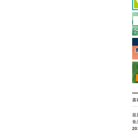
書
最
食
2