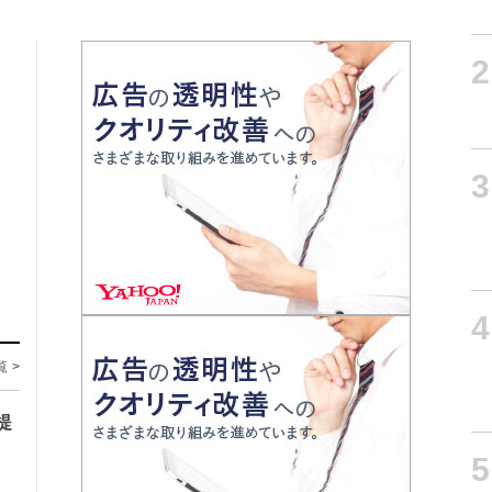
2
3
4
覧 >
提
5