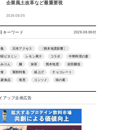
企業風土改革など最重要視
2026.08.05
目キーワード
2026.08.06付
特集
日本アクセス
〔熊本地震影響〕
理研ビタミン
レモン果汁
コラボ
中華料理の素
本みりん
麺
抹茶
熊本地震
岩田醸造
中食
製粉特集
値上げ
チョコレート
三菱食品
海苔
コンソメ
味の素
イアップ企画広告