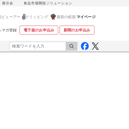
展示会
食品市場開拓ソリューション
面ビューアー
クリッピング
最新の紙面
マイページ
ルマガ登録
電子版のお申込み
新聞のお申込み
検索