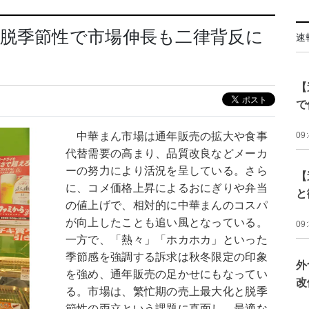
脱季節性で市場伸長も二律背反に
速
【
で
中華まん市場は通年販売の拡大や食事
09
代替需要の高まり、品質改良などメーカ
ーの努力により活況を呈している。さら
【
に、コメ価格上昇によるおにぎりや弁当
と
の値上げで、相対的に中華まんのコスパ
が向上したことも追い風となっている。
09
一方で、「熱々」「ホカホカ」といった
季節感を強調する訴求は秋冬限定の印象
外
を強め、通年販売の足かせにもなってい
改
る。市場は、繁忙期の売上最大化と脱季
節性の両立という課題に直面し、最適な