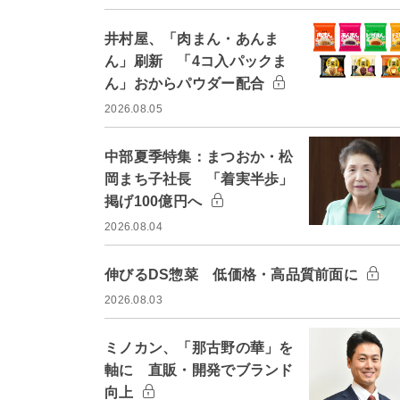
井村屋、「肉まん・あんま
ん」刷新 「4コ入パックま
ん」おからパウダー配合
2026.08.05
中部夏季特集：まつおか・松
岡まち子社長 「着実半歩」
掲げ100億円へ
2026.08.04
伸びるDS惣菜 低価格・高品質前面に
2026.08.03
ミノカン、「那古野の華」を
軸に 直販・開発でブランド
向上