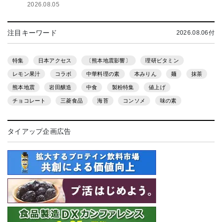
2026.08.05
注目キーワード
2026.08.06付
特集
日本アクセス
〔熊本地震影響〕
理研ビタミン
レモン果汁
コラボ
中華料理の素
本みりん
麺
抹茶
熊本地震
岩田醸造
中食
製粉特集
値上げ
チョコレート
三菱食品
海苔
コンソメ
味の素
タイアップ企画広告