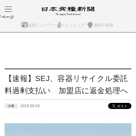
イページ
紙面ビューアー
クリッピング
最新の紙面
【速報】SEJ、容器リサイクル委託
料過剰支払い 加盟店に返金処理へ
2026.06.03
小売