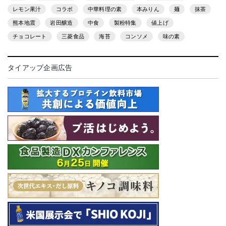
レモン果汁
コラボ
中華料理の素
本みりん
麺
抹茶
熊本地震
岩田醸造
中食
製粉特集
値上げ
チョコレート
三菱食品
海苔
コンソメ
味の素
タイアップ企画広告