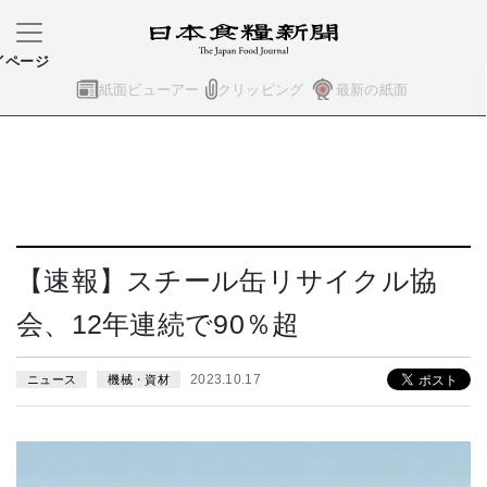
イページ
紙面ビューアー
クリッピング
最新の紙面
【速報】スチール缶リサイクル協
会、12年連続で90％超
2023.10.17
ニュース
機械・資材