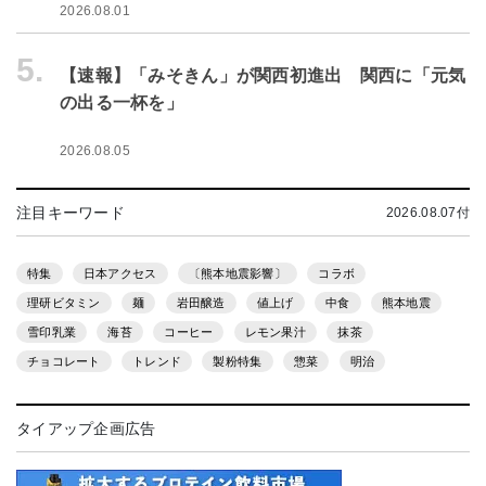
2026.08.01
5.
【速報】「みそきん」が関西初進出 関西に「元気
の出る一杯を」
2026.08.05
注目キーワード
2026.08.07付
特集
日本アクセス
〔熊本地震影響〕
コラボ
理研ビタミン
麺
岩田醸造
値上げ
中食
熊本地震
雪印乳業
海苔
コーヒー
レモン果汁
抹茶
チョコレート
トレンド
製粉特集
惣菜
明治
タイアップ企画広告