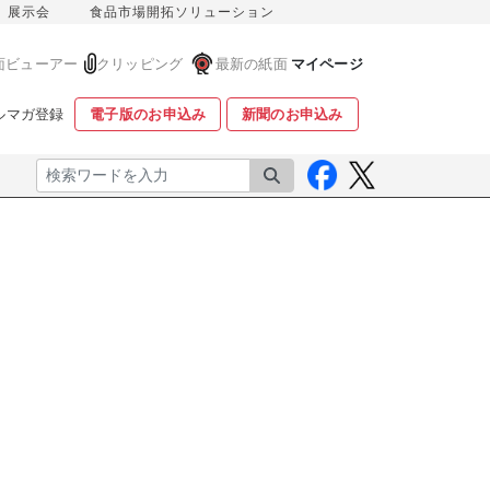
展示会
食品市場開拓ソリューション
面ビューアー
クリッピング
最新の紙面
マイページ
ルマガ登録
電子版のお申込み
新聞のお申込み
検索