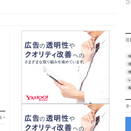
5
注
タ
覧 >