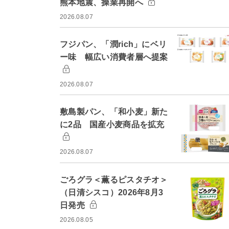
熊本地震、操業再開へ
2026.08.07
フジパン、「潤rich」にベリ
ー味 幅広い消費者層へ提案
2026.08.07
敷島製パン、「和小麦」新た
に2品 国産小麦商品を拡充
2026.08.07
ごろグラ＜薫るピスタチオ＞
（日清シスコ）2026年8月3
日発売
2026.08.05