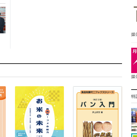
媒
媒
特