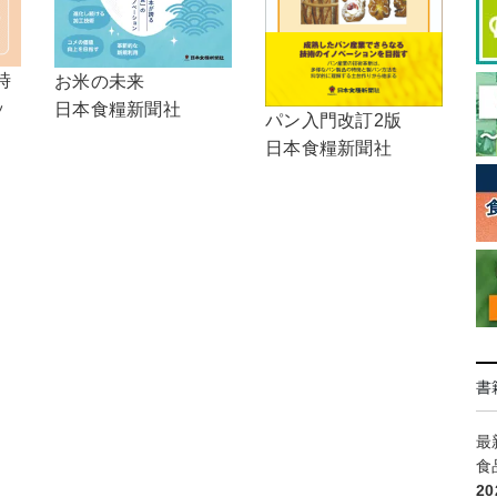
時
お米の未来
ッ
日本食糧新聞社
パン入門改訂2版
日本食糧新聞社
書
最
食
2