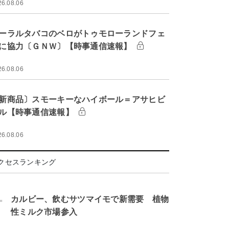
26.08.06
ーラルタバコのベロがトゥモローランドフェ
に協力〔ＧＮＷ〕【時事通信速報】
26.08.06
新商品〕スモーキーなハイボール＝アサヒビ
ル【時事通信速報】
26.08.06
クセスランキング
.
カルビー、飲むサツマイモで新需要 植物
性ミルク市場参入