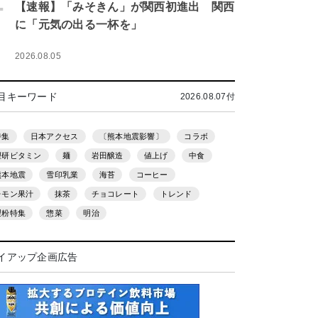
.
【速報】「みそきん」が関西初進出 関西
に「元気の出る一杯を」
2026.08.05
目キーワード
2026.08.07付
特集
日本アクセス
〔熊本地震影響〕
コラボ
理研ビタミン
麺
岩田醸造
値上げ
中食
熊本地震
雪印乳業
海苔
コーヒー
レモン果汁
抹茶
チョコレート
トレンド
製粉特集
惣菜
明治
イアップ企画広告