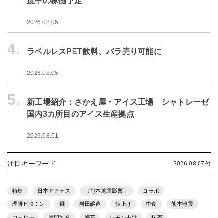
度中の稼働予定
2026.08.05
4.
ラベルレスPET飲料、バラ売り可能に
2026.08.05
5.
新工場紹介：さかえ屋・アイス工場 シャトレーゼ
国内3カ所目のアイス生産拠点
2026.08.01
注目キーワード
2026.08.07付
特集
日本アクセス
〔熊本地震影響〕
コラボ
理研ビタミン
麺
岩田醸造
値上げ
中食
熊本地震
コーヒー
雪印乳業
海苔
レモン果汁
抹茶