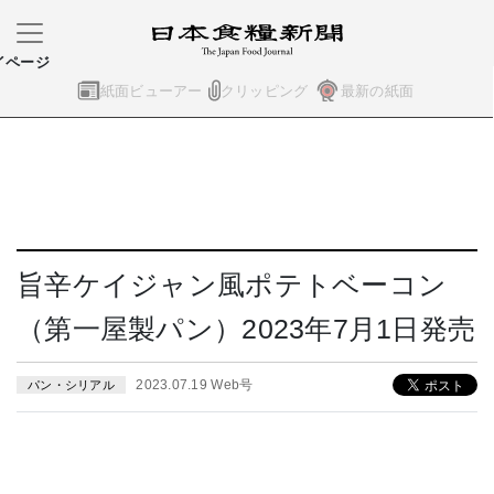
イページ
紙面ビューアー
クリッピング
最新の紙面
旨辛ケイジャン風ポテトベーコン
（第一屋製パン）2023年7月1日発売
2023.07.19 Web号
パン・シリアル