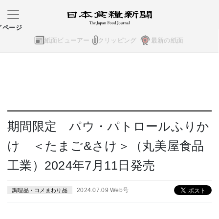
イページ
紙面ビューアー
クリッピング
最新の紙面
期間限定 パウ・パトロールふりか
け ＜たまご&さけ＞（丸美屋食品
工業）2024年7月11日発売
2024.07.09 Web号
調理品・コメまわり品