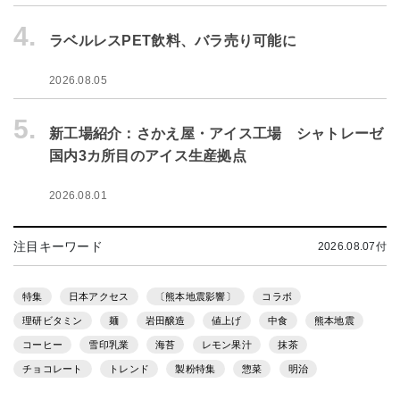
4.
ラベルレスPET飲料、バラ売り可能に
2026.08.05
5.
新工場紹介：さかえ屋・アイス工場 シャトレーゼ
国内3カ所目のアイス生産拠点
2026.08.01
注目キーワード
2026.08.07付
特集
日本アクセス
〔熊本地震影響〕
コラボ
理研ビタミン
麺
岩田醸造
値上げ
中食
熊本地震
コーヒー
雪印乳業
海苔
レモン果汁
抹茶
チョコレート
トレンド
製粉特集
惣菜
明治