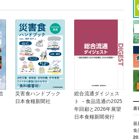
総
総合流通ダイジェス
災害食ハンドブック
ト －食品流通の2025
日本食糧新聞社
書
年回顧と2026年展望
日本食糧新聞発行
最
食
2