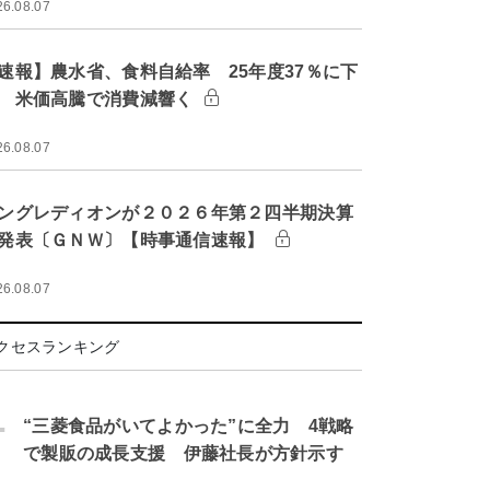
26.08.07
速報】農水省、食料自給率 25年度37％に下
 米価高騰で消費減響く
26.08.07
ングレディオンが２０２６年第２四半期決算
発表〔ＧＮＷ〕【時事通信速報】
26.08.07
クセスランキング
.
“三菱食品がいてよかった”に全力 4戦略
で製販の成長支援 伊藤社長が方針示す