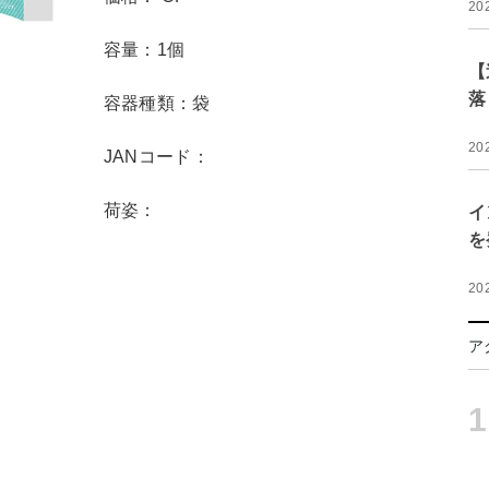
20
容量：1個
【
落
容器種類：袋
20
JANコード：
荷姿：
イ
を
20
ア
1