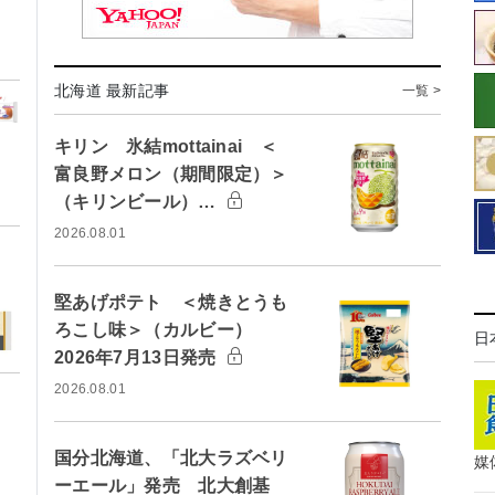
北海道 最新記事
一覧 >
キリン 氷結mottainai ＜
富良野メロン（期間限定）＞
（キリンビール）…
2026.08.01
堅あげポテト ＜焼きとうも
ろこし味＞（カルビー）
日
2026年7月13日発売
2026.08.01
国分北海道、「北大ラズベリ
媒
ーエール」発売 北大創基