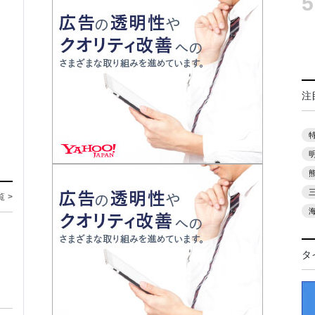
5
注
覧 >
タ