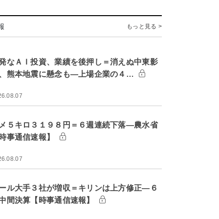
報
もっと見る >
発なＡＩ投資、業績を後押し＝消えぬ中東影
、熊本地震に懸念も―上場企業の４…
26.08.07
メ５キロ３１９８円＝６週連続下落―農水省
時事通信速報】
26.08.07
ール大手３社が増収＝キリンは上方修正―６
中間決算【時事通信速報】