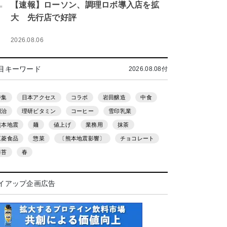
.
【速報】ローソン、調理ロボ導入店を拡
大 先行店で好評
2026.08.06
目キーワード
2026.08.08付
特集
日本アクセス
コラボ
岩田醸造
中食
明治
理研ビタミン
コーヒー
雪印乳業
熊本地震
麺
値上げ
業務用
抹茶
三菱食品
惣菜
〔熊本地震影響〕
チョコレート
海苔
春
イアップ企画広告