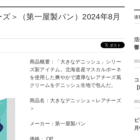
ズ＞（第一屋製パン）2024年8月
速
活
響
商品概要：「大きなデニッシュ」シリー
20
ズ新アイテム。北海道産マスカルポーネ
を使用した爽やかで濃厚なレアチーズ風
コ
クリームをデニッシュ生地で包んだ。
【
商品名：大きなデニッシュ＜レアチーズ
20
＞
ビ
メーカー：第一屋製パン
月
価格： OP