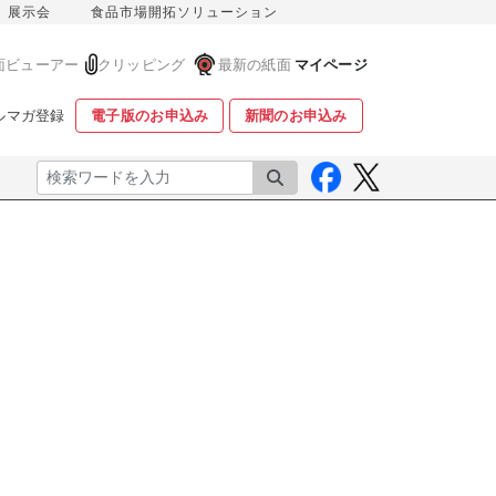
展示会
食品市場開拓ソリューション
面ビューアー
クリッピング
最新の紙面
マイページ
ルマガ登録
電子版のお申込み
新聞のお申込み
検索