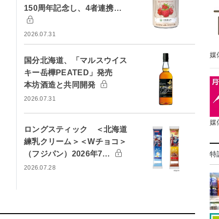
150周年記念し、4者連携…
2026.07.31
媒
国分北海道、「マルスウイス
キー岳樺PEATED」発売
本坊酒造と共同開発
2026.07.31
媒
ロングスティック ＜北海道
練乳クリーム＞＜Wチョコ＞
（フジパン）2026年7…
特
2026.07.28