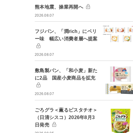
熊本地震、操業再開へ
2026.08.07
フジパン、「潤rich」にベリ
ー味 幅広い消費者層へ提案
2026.08.07
敷島製パン、「和小麦」新た
に2品 国産小麦商品を拡充
2026.08.07
ごろグラ＜薫るピスタチオ＞
（日清シスコ）2026年8月3
日発売