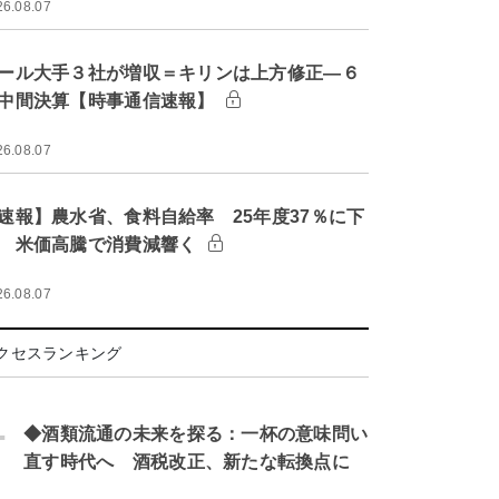
26.08.07
ール大手３社が増収＝キリンは上方修正―６
中間決算【時事通信速報】
26.08.07
速報】農水省、食料自給率 25年度37％に下
 米価高騰で消費減響く
26.08.07
クセスランキング
.
◆酒類流通の未来を探る：一杯の意味問い
直す時代へ 酒税改正、新たな転換点に