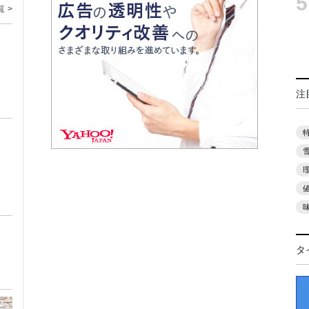
5
覧 >
注
ト
タ