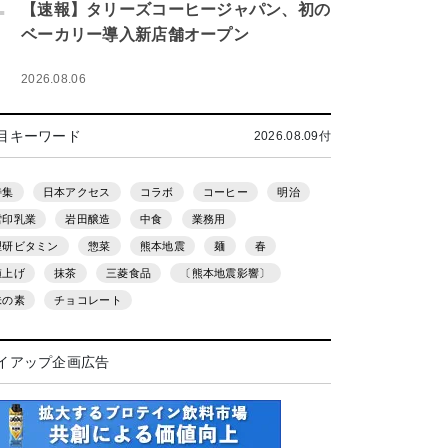
.
【速報】タリーズコーヒージャパン、初の
ベーカリー導入新店舗オープン
2026.08.06
目キーワード
2026.08.09付
特集
日本アクセス
コラボ
コーヒー
明治
雪印乳業
岩田醸造
中食
業務用
理研ビタミン
惣菜
熊本地震
麺
春
値上げ
抹茶
三菱食品
〔熊本地震影響〕
味の素
チョコレート
イアップ企画広告