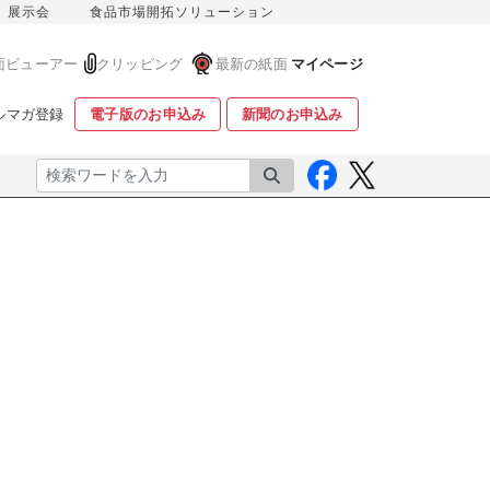
展示会
食品市場開拓ソリューション
面ビューアー
クリッピング
最新の紙面
マイページ
ルマガ登録
電子版のお申込み
新聞のお申込み
検索