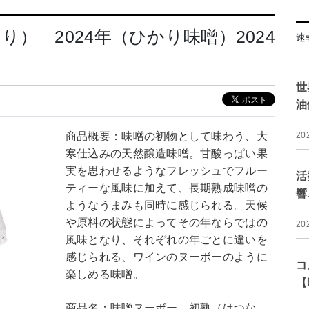
） 2024年（ひかり味噌）2024
速
世
油
商品概要：味噌の初物として味わう、大
20
寒仕込みの天然醸造味噌。甘酸っぱい果
実を思わせるようなフレッシュでフルー
活
ティーな風味に加えて、長期熟成味噌の
響
ようなうまみも同時に感じられる。天候
や原料の状態によってその年ならではの
20
風味となり、それぞれの年ごとに違いを
感じられる、ワインのヌーボーのように
コ
楽しめる味噌。
【
商品名：味噌ヌーボー 初熟（はつな