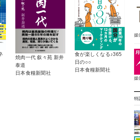
媒
ネ
食が楽しくなる♪365
焼肉一代 叙々苑 新井
日の○○
泰道
日本食糧新聞社
日本食糧新聞社
媒
特