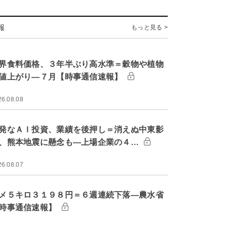
報
もっと見る >
界食料価格、３年半ぶり高水準＝穀物や植物
値上がり―７月【時事通信速報】
26.08.08
発なＡＩ投資、業績を後押し＝消えぬ中東影
、熊本地震に懸念も―上場企業の４…
26.08.07
メ５キロ３１９８円＝６週連続下落―農水省
時事通信速報】