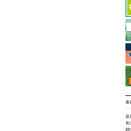
書
最
食
2