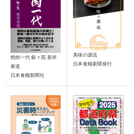
美味の源流
焼肉一代 叙々苑 新井
日本食糧新聞発行
泰道
日本食糧新聞社