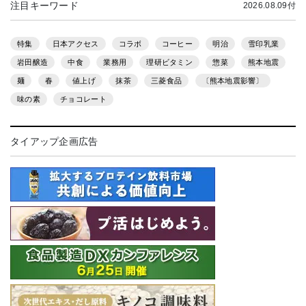
注目キーワード
2026.08.09付
特集
日本アクセス
コラボ
コーヒー
明治
雪印乳業
岩田醸造
中食
業務用
理研ビタミン
惣菜
熊本地震
麺
春
値上げ
抹茶
三菱食品
〔熊本地震影響〕
味の素
チョコレート
タイアップ企画広告