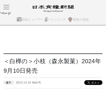
イページ
紙面ビューアー
クリッピング
最新の紙面
＜白樺の＞小枝（森永製菓）2024年
9月10日発売
2024.10.16 Web号
菓子