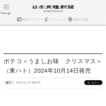
イページ
紙面ビューアー
クリッピング
最新の紙面
ポテコ＜うましお味 クリスマス＞
（東ハト）2024年10月14日発売
2024.11.14 Web号
菓子