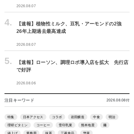
2026.08.07
4.
【速報】植物性ミルク、豆乳・アーモンドの2強
26年上期過去最高達成
2026.08.07
5.
【速報】ローソン、調理ロボ導入店を拡大 先行店
で好評
2026.08.06
注目キーワード
2026.08.08付
特集
日本アクセス
コラボ
岩田醸造
中食
明治
理研ビタミン
コーヒー
雪印乳業
熊本地震
麺
値上げ
業務用
抹茶
三菱食品
惣菜