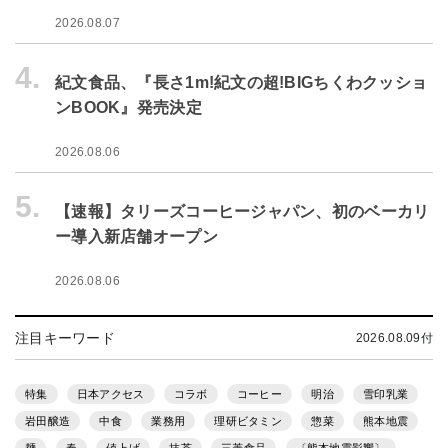
2026.08.07
4.
紀文食品、『長さ1m!紀文の超!BIGちくわクッショ
ンBOOK』発売決定
2026.08.06
5.
【速報】タリーズコーヒージャパン、初のベーカリ
ー導入新店舗オープン
2026.08.06
注目キーワード
2026.08.09付
特集
日本アクセス
コラボ
コーヒー
明治
雪印乳業
岩田醸造
中食
業務用
理研ビタミン
惣菜
熊本地震