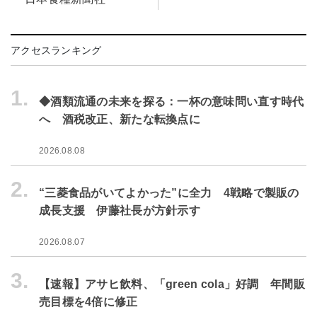
アクセスランキング
1.
◆酒類流通の未来を探る：一杯の意味問い直す時代
へ 酒税改正、新たな転換点に
2026.08.08
2.
“三菱食品がいてよかった”に全力 4戦略で製販の
成長支援 伊藤社長が方針示す
2026.08.07
3.
【速報】アサヒ飲料、「green cola」好調 年間販
売目標を4倍に修正