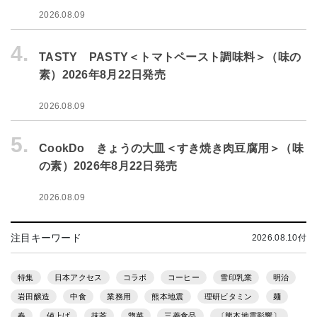
2026.08.09
4.
TASTY PASTY＜トマトペースト調味料＞（味の
素）2026年8月22日発売
2026.08.09
5.
CookDo きょうの大皿＜すき焼き肉豆腐用＞（味
の素）2026年8月22日発売
2026.08.09
注目キーワード
2026.08.10付
特集
日本アクセス
コラボ
コーヒー
雪印乳業
明治
岩田醸造
中食
業務用
熊本地震
理研ビタミン
麺
春
値上げ
抹茶
惣菜
三菱食品
〔熊本地震影響〕