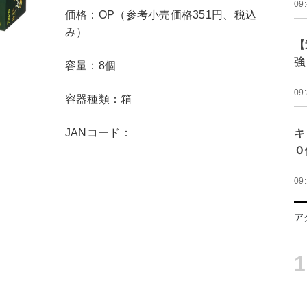
09
価格：OP（参考小売価格351円、税込
み）
【
強
容量：8個
09
容器種類：箱
JANコード：
キ
０
09
ア
1