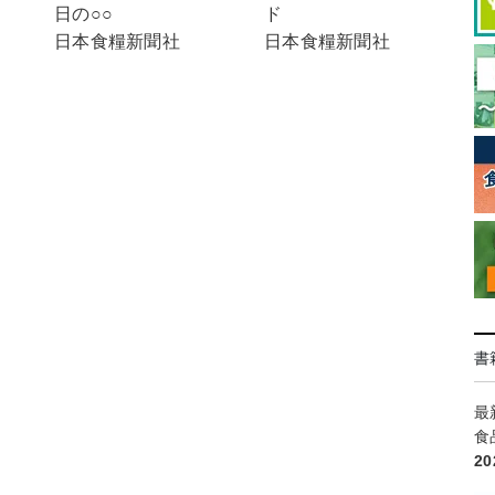
ド
日の○○
日本食糧新聞社
日本食糧新聞社
書
最
食
2