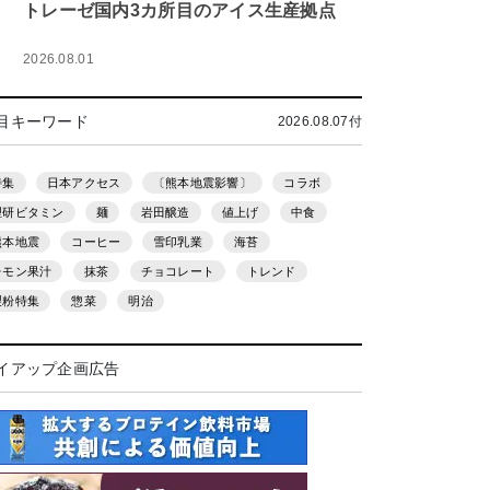
トレーゼ国内3カ所目のアイス生産拠点
2026.08.01
目キーワード
2026.08.07付
特集
日本アクセス
〔熊本地震影響〕
コラボ
理研ビタミン
麺
岩田醸造
値上げ
中食
熊本地震
コーヒー
雪印乳業
海苔
レモン果汁
抹茶
チョコレート
トレンド
製粉特集
惣菜
明治
イアップ企画広告