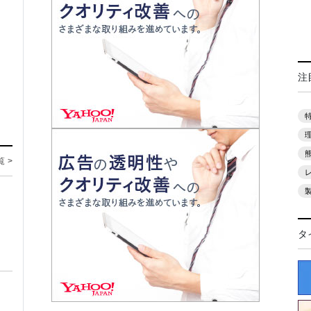
注
覧 >
タ