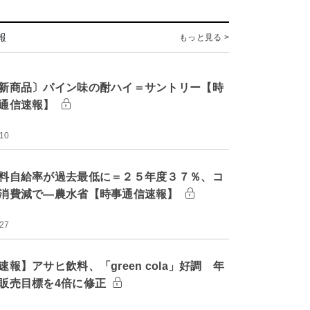
報
もっと見る >
新商品〕パイン味の酎ハイ＝サントリー【時
通信速報】
:10
料自給率が過去最低に＝２５年度３７％、コ
消費減で―農水省【時事通信速報】
:27
速報】アサヒ飲料、「green cola」好調 年
販売目標を4倍に修正