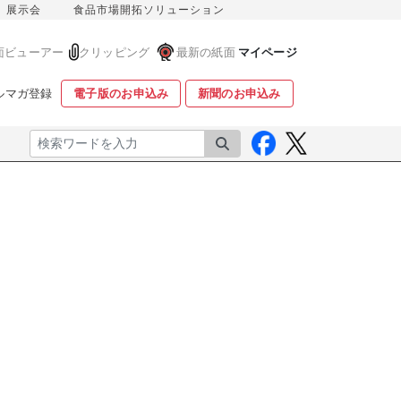
展示会
食品市場開拓ソリューション
面ビューアー
クリッピング
最新の紙面
マイページ
ルマガ登録
電子版のお申込み
新聞のお申込み
検索