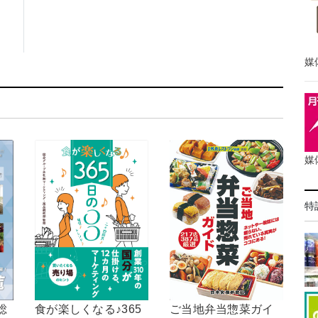
媒
媒
特
ご当地弁当惣菜ガイ
食が楽しくなる♪365
総