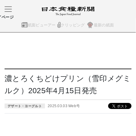
イページ
紙面ビューアー
クリッピング
最新の紙面
濃とろくちどけプリン（雪印メグミ
ルク）2025年4月15日発売
2025.03.03 Web号
デザート・ヨーグルト