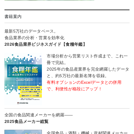
書籍案内
最新5万社のデータベース。
食品業界の分析・営業を効率化
2026食品業界ビジネスガイド【食糧年鑑】
市場分析から営業リスト作成まで、これ一
冊で完結。
2025年の食品産業界を完全網羅したデータ
と、約5万社の最新名簿を収録。
有料オプションのExcelデータとの併用
で、利便性が格段にアップ！
全国の食品関連メーカーを網羅――
2025食品メーカー総覧
全国食品・酒類・機械・資材関連メーカー