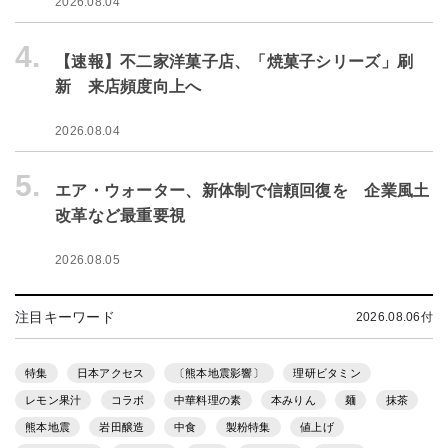
2026.08.04
4.
【速報】不二家洋菓子店、「焼菓子シリーズ」刷
新 来店頻度向上へ
2026.08.04
5.
エア・ウォーター、新体制で信頼回復を 企業風土
改革など最重要視
2026.08.05
注目キーワード
2026.08.06付
特集
日本アクセス
〔熊本地震影響〕
理研ビタミン
レモン果汁
コラボ
中華料理の素
本みりん
麺
抹茶
熊本地震
岩田醸造
中食
製粉特集
値上げ