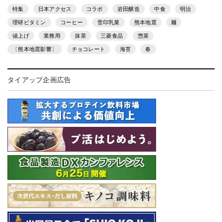
特集
日本アクセス
コラボ
岩田醸造
中食
明治
理研ビタミン
コーヒー
雪印乳業
熊本地震
麺
値上げ
業務用
抹茶
三菱食品
惣菜
〔熊本地震影響〕
チョコレート
海苔
春
タイアップ企画広告