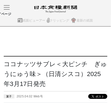
イページ
紙面ビューアー
クリッピング
最新の紙面
ココナッツサブレ＜大ピンチ ぎゅ
うにゅう味＞（日清シスコ）2025
年3月17日発売
2025.04.02 Web号
菓子