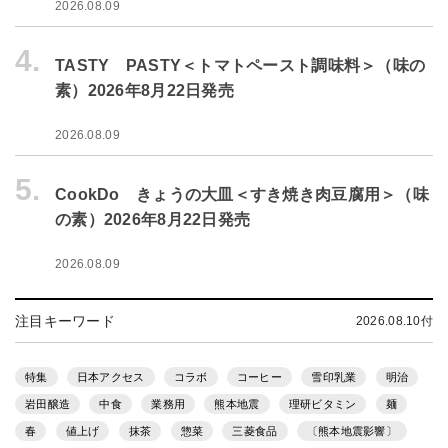
2026.08.09
4.
TASTY PASTY＜トマトペースト調味料＞（味の
素）2026年8月22日発売
2026.08.09
5.
CookDo きょうの大皿＜すき焼き肉豆腐用＞（味
の素）2026年8月22日発売
2026.08.09
注目キーワード
2026.08.10付
特集
日本アクセス
コラボ
コーヒー
雪印乳業
明治
岩田醸造
中食
業務用
熊本地震
理研ビタミン
麺
春
値上げ
抹茶
惣菜
三菱食品
〔熊本地震影響〕