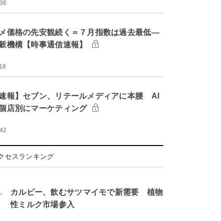
:36
メ価格の先安観続く＝７月指数は過去最低―
穀機構【時事通信速報】
18
速報】セブン、リテールメディアに本腰 AI
個店別にマーケティング
:42
クセスランキング
.
カルビー、飲むサツマイモで新需要 植物
性ミルク市場参入