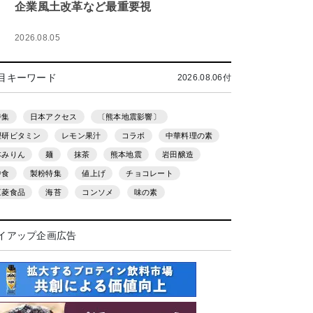
企業風土改革など最重要視
2026.08.05
目キーワード
2026.08.06付
特集
日本アクセス
〔熊本地震影響〕
理研ビタミン
レモン果汁
コラボ
中華料理の素
本みりん
麺
抹茶
熊本地震
岩田醸造
中食
製粉特集
値上げ
チョコレート
三菱食品
海苔
コンソメ
味の素
イアップ企画広告