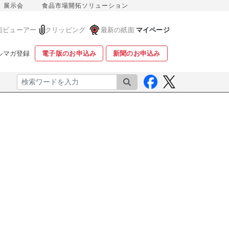
展示会
食品市場開拓ソリューション
面ビューアー
クリッピング
最新の紙面
マイページ
ルマガ登録
電子版のお申込み
新聞のお申込み
検索