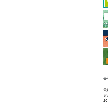
書
最
食
2