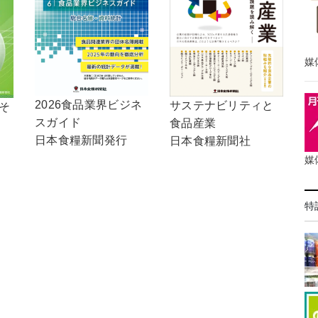
媒
2026食品業界ビジネ
サステナビリティと
，そ
スガイド
食品産業
日本食糧新聞発行
日本食糧新聞社
媒
特