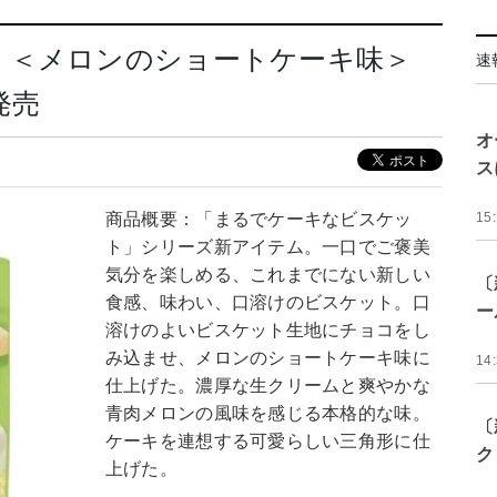
 ＜メロンのショートケーキ味＞
速
発売
オ
ス
商品概要：「まるでケーキなビスケッ
15
ト」シリーズ新アイテム。一口でご褒美
気分を楽しめる、これまでにない新しい
〔
食感、味わい、口溶けのビスケット。口
ー
溶けのよいビスケット生地にチョコをし
み込ませ、メロンのショートケーキ味に
14
仕上げた。濃厚な生クリームと爽やかな
青肉メロンの風味を感じる本格的な味。
〔
ケーキを連想する可愛らしい三角形に仕
ク
上げた。