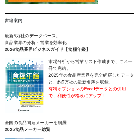
書籍案内
最新5万社のデータベース。
食品業界の分析・営業を効率化
2026食品業界ビジネスガイド【食糧年鑑】
市場分析から営業リスト作成まで、これ一
冊で完結。
2025年の食品産業界を完全網羅したデータ
と、約5万社の最新名簿を収録。
有料オプションのExcelデータとの併用
で、利便性が格段にアップ！
全国の食品関連メーカーを網羅――
2025食品メーカー総覧