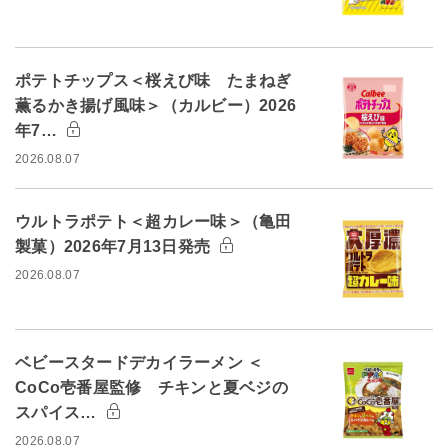
ポテトチップス＜桜えび味 たまねぎ
薫るかき揚げ風味＞（カルビー）2026
年7…
2026.08.07
ウルトラポテト＜超カレー味＞（亀田
製菓）2026年7月13日発売
2026.08.07
ベビースタードデカイラーメン ＜
CoCo壱番屋監修 チキンと夏ベジの
スパイス…
2026.08.07