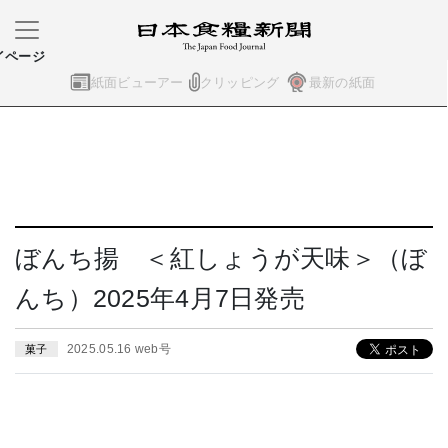
イページ
紙面ビューアー
クリッピング
最新の紙面
ぼんち揚 ＜紅しょうが天味＞（ぼ
んち）2025年4月7日発売
2025.05.16 web号
菓子