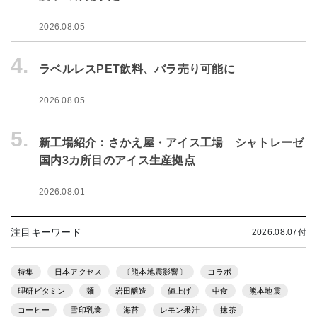
2026.08.05
4.
ラベルレスPET飲料、バラ売り可能に
2026.08.05
5.
新工場紹介：さかえ屋・アイス工場 シャトレーゼ
国内3カ所目のアイス生産拠点
2026.08.01
注目キーワード
2026.08.07付
特集
日本アクセス
〔熊本地震影響〕
コラボ
理研ビタミン
麺
岩田醸造
値上げ
中食
熊本地震
コーヒー
雪印乳業
海苔
レモン果汁
抹茶