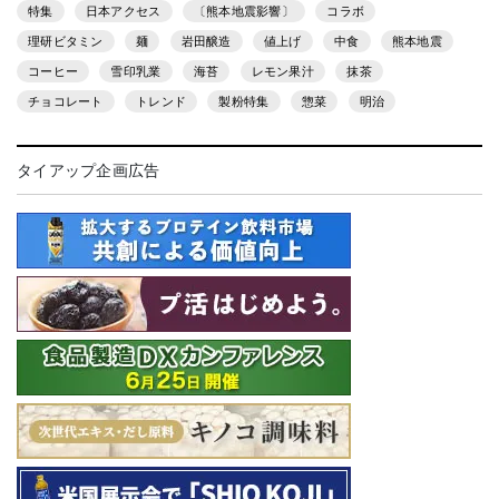
特集
日本アクセス
〔熊本地震影響〕
コラボ
理研ビタミン
麺
岩田醸造
値上げ
中食
熊本地震
コーヒー
雪印乳業
海苔
レモン果汁
抹茶
チョコレート
トレンド
製粉特集
惣菜
明治
タイアップ企画広告