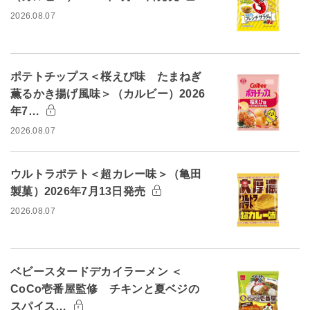
2026.08.07
ポテトチップス＜桜えび味 たまねぎ
薫るかき揚げ風味＞（カルビー）2026
年7…
2026.08.07
ウルトラポテト＜超カレー味＞（亀田
製菓）2026年7月13日発売
2026.08.07
ベビースタードデカイラーメン ＜
CoCo壱番屋監修 チキンと夏ベジの
スパイス…