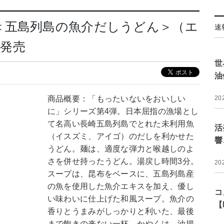
＜五島列島の魚介だしうどん＞（エ
速
日発売
世
油
商品概要：「もったいないをおいしい
20
に」シリーズ第4弾。日本屈指の漁場とし
て名高い長崎五島列島でとれた未利用魚
活
（イスズミ、アイゴ）のだしを利かせた
響
うどん。麺は、適度な弾力と喉越しのよ
さを併せ持ったうどん。湯戻し時間3分。
20
スープは、昆布をベースに、五島列島産
の魚を使用した魚介エキスを加え、優し
コ
い味わいに仕上げた和風スープ。魚介の
【
香りとうまみがしっかりと利いた、最後
まで飽きの来ない一杯。かやくは、油揚