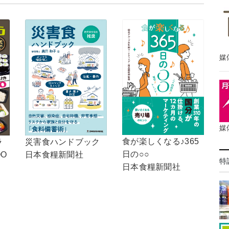
媒
媒
食が楽しくなる♪365
ラ
災害食ハンドブック
日の○○
OO
日本食糧新聞社
特
日本食糧新聞社