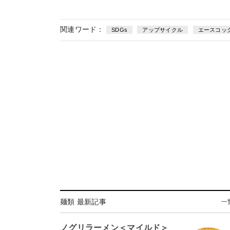
関連ワード：
SDGs
アップサイクル
エースコッ
麺類 最新記事
一
ノグリラーメン＜マイルド＞