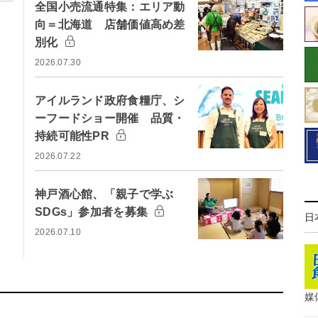
全国小売流通特集：エリア動
向＝北海道 店舗価値高め差
別化
2026.07.30
アイルランド政府食糧庁、シ
ーフードショー開催 品質・
持続可能性PR
2026.07.22
神戸酒心館、「親子で学ぶ
SDGs」参加者を募集
日
2026.07.10
媒