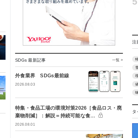
5
注
SDGs 最新記事
一覧 >
外食業界 SDGs最前線
2026.08.03
特集・食品工場の環境対策2026［食品ロス・廃
タ
棄物削減］：解説＝持続可能な食…
2026.08.01