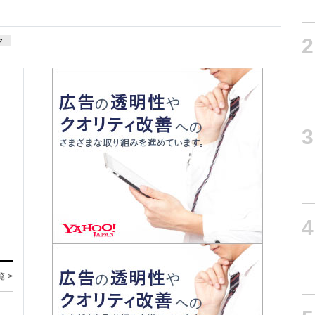
2
ク
3
4
覧 >