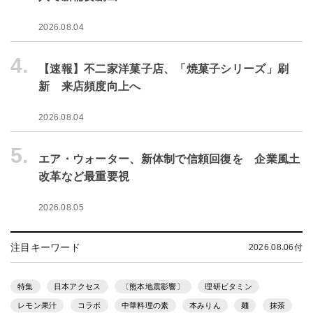
2026.08.04
4.
【速報】不二家洋菓子店、「焼菓子シリーズ」刷
新 来店頻度向上へ
2026.08.04
5.
エア・ウォーター、新体制で信頼回復を 企業風土
改革など最重要視
2026.08.05
注目キーワード
2026.08.06付
特集
日本アクセス
〔熊本地震影響〕
理研ビタミン
レモン果汁
コラボ
中華料理の素
本みりん
麺
抹茶