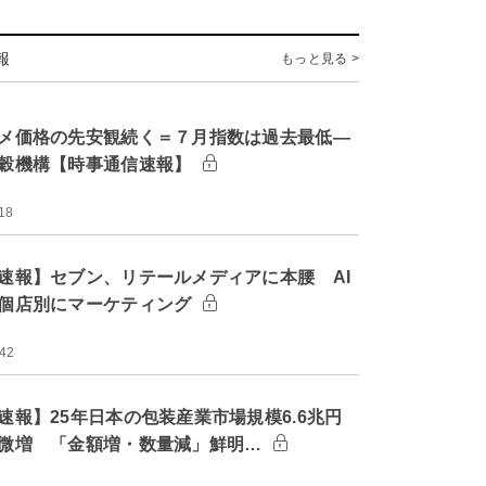
報
もっと見る >
メ価格の先安観続く＝７月指数は過去最低―
穀機構【時事通信速報】
18
速報】セブン、リテールメディアに本腰 AI
個店別にマーケティング
:42
速報】25年日本の包装産業市場規模6.6兆円
微増 「金額増・数量減」鮮明…