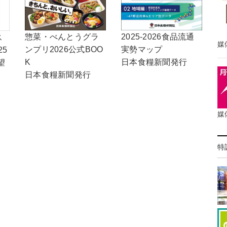
2025-2026食品流通
惣菜・べんとうグラ
ス
媒
実勢マップ
ンプリ2026公式BOO
25
日本食糧新聞発行
K
望
日本食糧新聞発行
媒
特