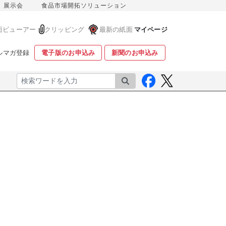
展示会
食品市場開拓ソリューション
面ビューアー
クリッピング
最新の紙面
マイページ
ルマガ登録
電子版のお申込み
新聞のお申込み
検索