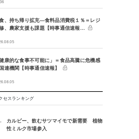
:36
食、持ち帰り拡充―食料品消費税１％＝レジ
修、農家支援も課題【時事通信速報…
26.08.05
健康的な食事不可能に」＝食品高騰に危機感
国連機関【時事通信速報】
26.08.05
クセスランキング
.
カルビー、飲むサツマイモで新需要 植物
性ミルク市場参入