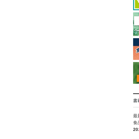
書
最
食
2