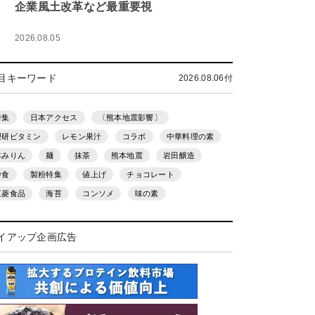
企業風土改革など最重要視
2026.08.05
目キーワード
2026.08.06付
特集
日本アクセス
〔熊本地震影響〕
理研ビタミン
レモン果汁
コラボ
中華料理の素
本みりん
麺
抹茶
熊本地震
岩田醸造
中食
製粉特集
値上げ
チョコレート
三菱食品
海苔
コンソメ
味の素
イアップ企画広告