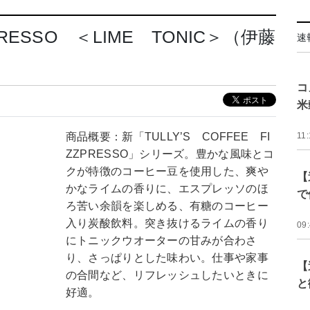
ZPRESSO ＜LIME TONIC＞（伊藤
速
コ
米
商品概要：新「TULLY’S COFFEE FI
11:
ZZPRESSO」シリーズ。豊かな風味とコ
クが特徴のコーヒー豆を使用した、爽や
【
かなライムの香りに、エスプレッソのほ
で
ろ苦い余韻を楽しめる、有糖のコーヒー
入り炭酸飲料。突き抜けるライムの香り
09
にトニックウオーターの甘みが合わさ
り、さっぱりとした味わい。仕事や家事
【
の合間など、リフレッシュしたいときに
と
好適。