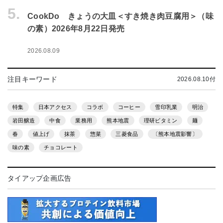
5.
CookDo きょうの大皿＜すき焼き肉豆腐用＞（味
の素）2026年8月22日発売
2026.08.09
注目キーワード
2026.08.10付
特集
日本アクセス
コラボ
コーヒー
雪印乳業
明治
岩田醸造
中食
業務用
熊本地震
理研ビタミン
麺
春
値上げ
抹茶
惣菜
三菱食品
〔熊本地震影響〕
味の素
チョコレート
タイアップ企画広告