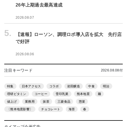
26年上期過去最高達成
2026.08.07
5.
【速報】ローソン、調理ロボ導入店を拡大 先行店
で好評
2026.08.06
注目キーワード
2026.08.08付
特集
日本アクセス
コラボ
岩田醸造
中食
明治
理研ビタミン
コーヒー
雪印乳業
熊本地震
麺
値上げ
業務用
抹茶
三菱食品
惣菜
〔熊本地震影響〕
チョコレート
海苔
春
タイアップ企画広告