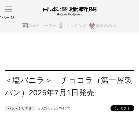
イページ
紙面ビューアー
クリッピング
最新の紙面
＜塩バニラ＞ チョコラ（第一屋製
パン）2025年7月1日発売
2025.07.13 web号
パン・シリアル