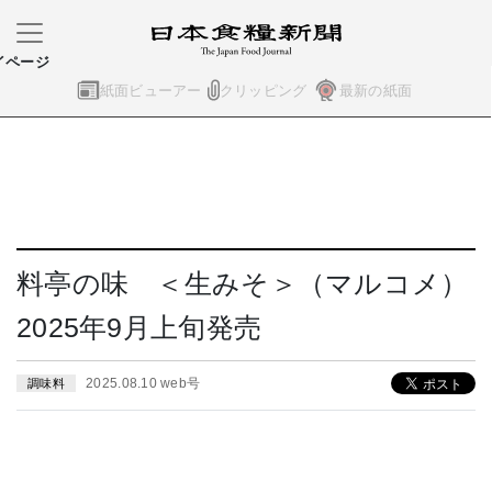
イページ
紙面ビューアー
クリッピング
最新の紙面
料亭の味 ＜生みそ＞（マルコメ）
2025年9月上旬発売
2025.08.10 web号
調味料