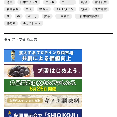
特集
日本アクセス
コラボ
コーヒー
明治
雪印乳業
岩田醸造
中食
業務用
理研ビタミン
惣菜
熊本地震
麺
春
値上げ
抹茶
三菱食品
〔熊本地震影響〕
味の素
チョコレート
タイアップ企画広告