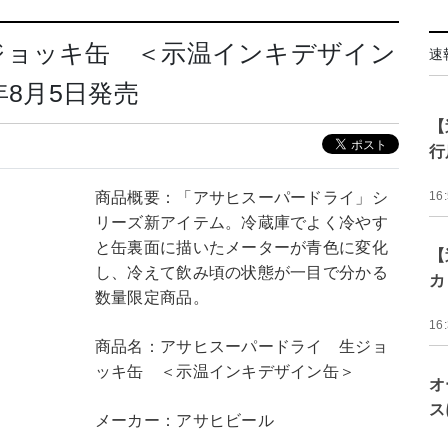
ジョッキ缶 ＜示温インキデザイン
速
年8月5日発売
【
行
商品概要：「アサヒスーパードライ」シ
16
リーズ新アイテム。冷蔵庫でよく冷やす
と缶裏面に描いたメーターが青色に変化
【
し、冷えて飲み頃の状態が一目で分かる
カ
数量限定商品。
16
商品名：アサヒスーパードライ 生ジョ
ッキ缶 ＜示温インキデザイン缶＞
オ
ス
メーカー：アサヒビール