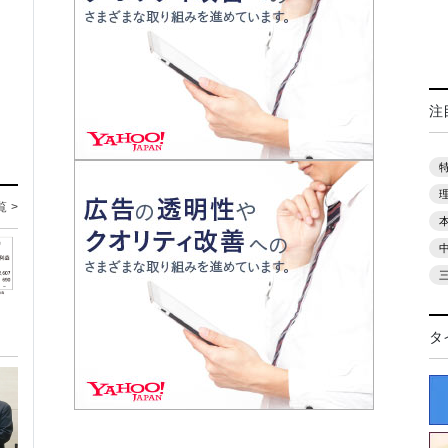
注
覧 >
タ