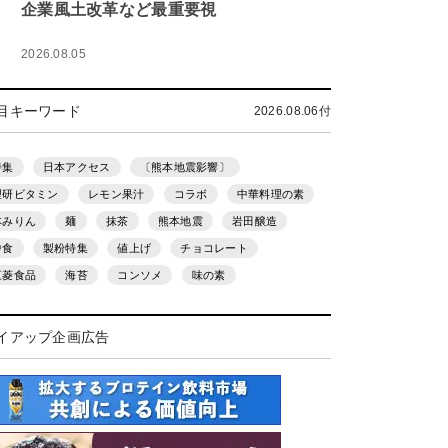
企業風土改革など最重要視
2026.08.05
目キーワード
2026.08.06付
特集
日本アクセス
〔熊本地震影響〕
理研ビタミン
レモン果汁
コラボ
中華料理の素
本みりん
麺
抹茶
熊本地震
岩田醸造
中食
製粉特集
値上げ
チョコレート
三菱食品
海苔
コンソメ
味の素
イアップ企画広告