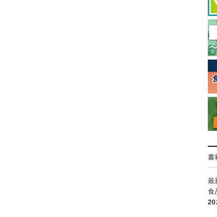
書
最
食
2