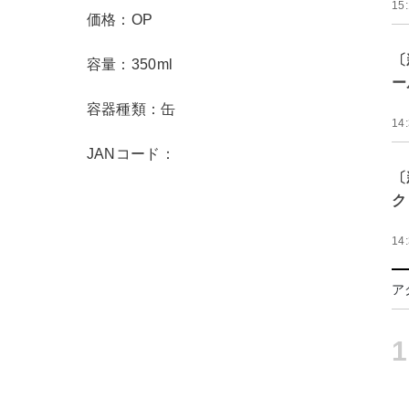
15
価格：OP
〔
容量：350ml
ー
容器種類：缶
14
JANコード：
〔
ク
14
ア
1