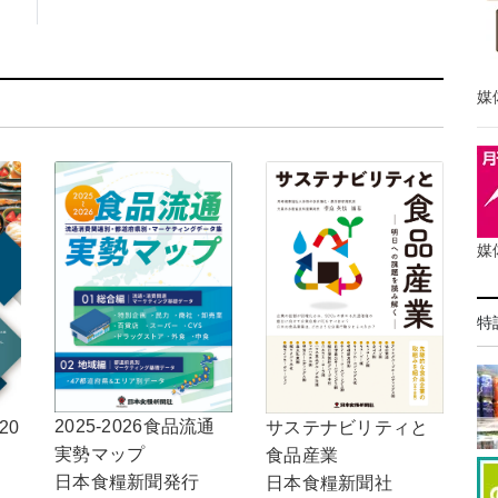
媒
媒
特
2025-2026食品流通
20
サステナビリティと
実勢マップ
食品産業
日本食糧新聞発行
日本食糧新聞社