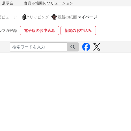
展示会
食品市場開拓ソリューション
面ビューアー
クリッピング
最新の紙面
マイページ
ルマガ登録
電子版のお申込み
新聞のお申込み
検索