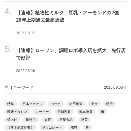
4.
【速報】植物性ミルク、豆乳・アーモンドの2強
26年上期過去最高達成
2026.08.07
5.
【速報】ローソン、調理ロボ導入店を拡大 先行店
で好評
2026.08.06
注目キーワード
2026.08.08付
特集
日本アクセス
コラボ
岩田醸造
中食
明治
理研ビタミン
コーヒー
雪印乳業
熊本地震
麺
値上げ
業務用
抹茶
三菱食品
惣菜
〔熊本地震影響〕
チョコレート
海苔
春