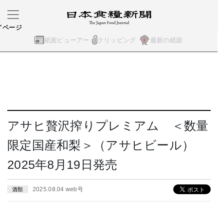
イページ
紙面ビューアー
クリッピング
最新の紙面
アサヒ贅沢搾りプレミアム ＜数量
限定国産和梨＞（アサヒビール）
2025年8月19日発売
2025.08.04 web号
酒類