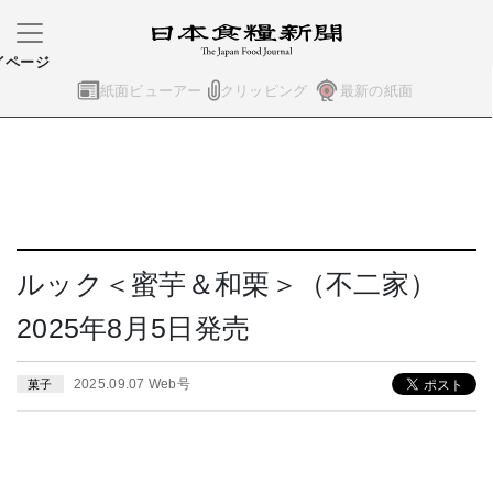
イページ
紙面ビューアー
クリッピング
最新の紙面
ルック＜蜜芋＆和栗＞（不二家）
2025年8月5日発売
2025.09.07 Web号
菓子