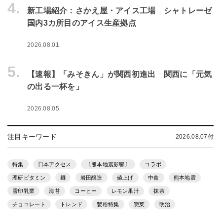
4.
新工場紹介：さかえ屋・アイス工場 シャトレーゼ
国内3カ所目のアイス生産拠点
2026.08.01
5.
【速報】「みそきん」が関西初進出 関西に「元気
の出る一杯を」
2026.08.05
注目キーワード
2026.08.07付
特集
日本アクセス
〔熊本地震影響〕
コラボ
理研ビタミン
麺
岩田醸造
値上げ
中食
熊本地震
雪印乳業
海苔
コーヒー
レモン果汁
抹茶
チョコレート
トレンド
製粉特集
惣菜
明治