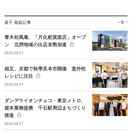
菓子 最新記事
一覧 >
青木松風庵、「月化粧箕面店」オープ
ン 北摂地域の出店攻勢加速
2026.08.07
相互、京都で秋季見本市開催 意外性
レシピに注目
2026.08.07
ダンデライオンチョコ・東京メトロ、
資本業務提携 千石駅周辺まちづくり
推進
2026.08.07